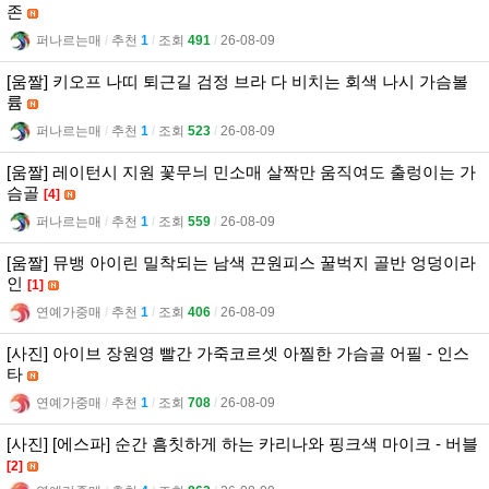
존
퍼나르는매
l
추천
1
l
조회
491
l
26-08-09
[움짤] 키오프 나띠 퇴근길 검정 브라 다 비치는 회색 나시 가슴볼
륨
퍼나르는매
l
추천
1
l
조회
523
l
26-08-09
[움짤] 레이턴시 지원 꽃무늬 민소매 살짝만 움직여도 출렁이는 가
슴골
[4]
퍼나르는매
l
추천
1
l
조회
559
l
26-08-09
[움짤] 뮤뱅 아이린 밀착되는 남색 끈원피스 꿀벅지 골반 엉덩이라
인
[1]
연예가중매
l
추천
1
l
조회
406
l
26-08-09
[사진] 아이브 장원영 빨간 가죽코르셋 아찔한 가슴골 어필 - 인스
타
연예가중매
l
추천
1
l
조회
708
l
26-08-09
[사진] [에스파] 순간 흠칫하게 하는 카리나와 핑크색 마이크 - 버블
[2]