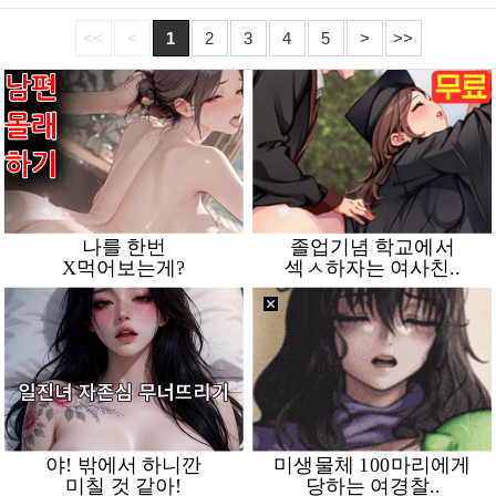
<<
<
1
2
3
4
5
>
>>