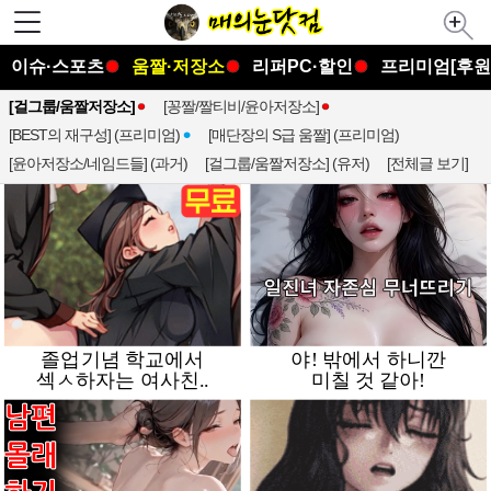
이슈·스포츠
움짤·저장소
리퍼PC·할인
프리미엄[후원
[걸그룹/움짤저장소]
[꽁짤/짤티비/윤아저장소]
[BEST의 재구성] (프리미엄)
[매단장의 S급 움짤] (프리미엄)
[윤아저장소/네임드들] (과거)
[걸그룹/움짤저장소] (유저)
[전체글 보기]