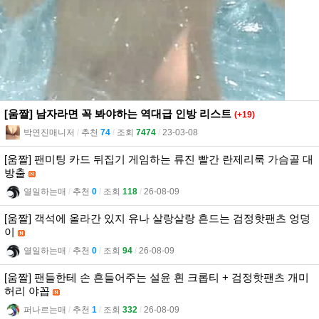
[움짤] 남자라면 꼭 봐야하는 역대급 인방 리스트
(+19)
박연진매니저
l
추천
74
l
조회
7474
l
23-03-08
[움짤] 팬미팅 카드 뒤집기 게임하는 류진 빨간 란제리룩 가슴골 대
방출
열일하는매
l
추천
0
l
조회
118
l
26-08-09
[움짤] 객석에 올라간 있지 유나 살랑살랑 흔드는 검정핫팬츠 엉덩
이
열일하는매
l
추천
0
l
조회
94
l
26-08-09
[움짤] 팬들한테 손 흔들어주는 설윤 흰 크롭티 + 검정핫팬츠 개미
허리 야꼽
퍼나르는매
l
추천
1
l
조회
332
l
26-08-09