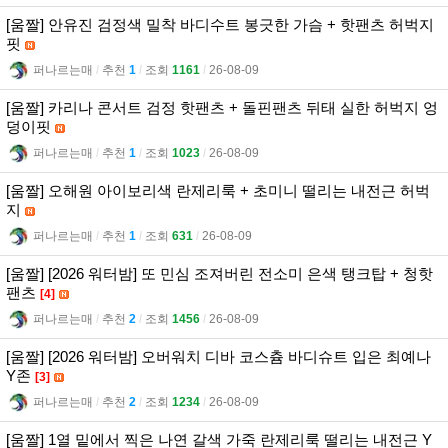
[움짤] 안유진 검정색 밀착 바디수트 봉긋한 가슴 + 핫팬츠 허벅지
핏
퍼나르는매
l
추천
1
l
조회
1161
l
26-08-09
[움짤] 카리나 콘서트 검정 핫팬츠 + 돌핀팬츠 뒤태 실한 허벅지 엉
덩이핏
퍼나르는매
l
추천
1
l
조회
1023
l
26-08-09
[움짤] 오해원 아이보리색 란제리룩 + 초미니 떨리는 내전근 허벅
지
퍼나르는매
l
추천
1
l
조회
631
l
26-08-09
[움짤] [2026 워터밤] 또 민심 조져버린 전소미 은색 탱크탑 + 청핫
팬츠
[4]
퍼나르는매
l
추천
2
l
조회
1456
l
26-08-09
[움짤] [2026 워터밤] 오버워치 디바 코스츔 바디슈트 입은 최예나
Y존
[3]
퍼나르는매
l
추천
2
l
조회
1234
l
26-08-09
[움짤] 1열 밑에서 찍은 나연 갈색 가죽 란제리룩 떨리는 내전근 Y