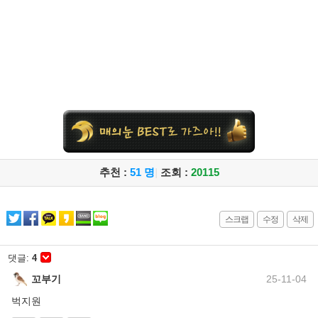
추천 :
51 명
|
조회 :
20115
스크랩
수정
삭제
댓글:
4
꼬부기
25-11-04
벅지원