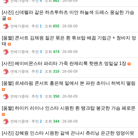
연예가중매
l
추천
4
l
조회
862
l
26-08-09
[사진] 신데렐라 같은 하츠투하츠 이안 하늘색 드레스 몽실한 가슴
골
연예가중매
l
추천
1
l
조회
655
l
26-08-09
[움짤] 콘서트 김채원 질끈 묶은 흰 튜브탑 배꼽 기립근 + 청바지 엉
태
연예가중매
l
추천
3
l
조회
474
l
26-08-09
[사진] 베이비몬스터 파리타 가죽 란제리룩 핫팬츠 엉밑살 1장
연예가중매
l
추천
2
l
조회
310
l
26-08-09
[움짤] 르세라핌 콘서트 홍은채 밑에서 본 파란 초미니 허벅지 떨림
연예가중매
l
추천
3
l
조회
350
l
26-08-09
[움짤] 하이키 리이나 인스타 시원한 흰 탱크탑 봉긋한 가슴 페로몬
연예가중매
l
추천
2
l
조회
344
l
26-08-09
[사진] 강혜원 인스타 시원한 갈색 끈나시 츄리닝 은근한 엉덩이핏