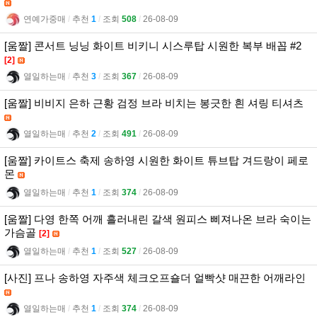
연예가중매
l
추천
1
l
조회
508
l
26-08-09
[움짤] 콘서트 닝닝 화이트 비키니 시스루탑 시원한 복부 배꼽 #2
[2]
열일하는매
l
추천
3
l
조회
367
l
26-08-09
[움짤] 비비지 은하 근황 검정 브라 비치는 봉긋한 흰 셔링 티셔츠
열일하는매
l
추천
2
l
조회
491
l
26-08-09
[움짤] 카이트스 축제 송하영 시원한 화이트 튜브탑 겨드랑이 페로
몬
열일하는매
l
추천
1
l
조회
374
l
26-08-09
[움짤] 다영 한쪽 어깨 흘러내린 갈색 원피스 삐져나온 브라 숙이는
가슴골
[2]
열일하는매
l
추천
1
l
조회
527
l
26-08-09
[사진] 프나 송하영 자주색 체크오프숄더 얼빡샷 매끈한 어깨라인
열일하는매
l
추천
1
l
조회
374
l
26-08-09