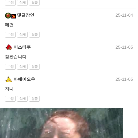
수정
삭제
답글
댓글장인
25-11-04
메건
수정
삭제
답글
미스타쿠
25-11-05
잘봤습니다
수정
삭제
답글
아애이오우
25-11-05
져니
수정
삭제
답글