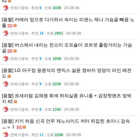
#2
연예가중매
l
추천
6
l
조회
1036
l
26-08-06
[움짤] 카메라 앞으로 다가와서 숙이는 리센느 제나 가슴골 빼꼼 노
출
[1]
연예가중매
l
추천
15
l
조회
2951
l
26-08-06
[움짤] 버스에서 내리는 전소미 오프숄더 코르셋 출렁거리는 가슴
골
[2]
연예가중매
l
추천
9
l
조회
1658
l
26-08-06
[움짤] LG 야구장 응원석의 엔믹스 설윤 청바지 엉덩이 라인 레전
드
연예가중매
l
추천
9
l
조회
2236
l
26-08-06
[움짤] 르세라핌 김채원 회색 하의실종 유니폼 + 검정핫팬츠 엉벅
지 #2
연예가중매
l
추천
8
l
조회
1192
l
26-08-06
[움짤] 키키 하음 신곡 안무 제노사이드 커터 뒤집힌 초미니 검속
ㅗㅜㅑ
[1]
연예가중매
l
추천
11
l
조회
2246
l
26-08-06