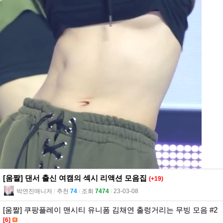
[움짤] 댄서 출신 여캠의 섹시 리액션 모음집
(+19)
박연진매니저
l
추천
74
l
조회
7474
l
23-03-08
[움짤] 쿠팡플레이 맨시티 유니폼 김채연 출렁거리는 무빙 모음 #2
[6]