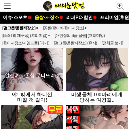
이슈·스포츠
움짤·저장소
리퍼PC·할인
프리미엄[후원
[걸그룹/움짤저장소]
[꽁짤/짤티비/윤아저장소]
[BEST의 재구성] (프리미엄)
[매단장의 S급 움짤] (프리미엄)
[윤아저장소/네임드들] (과거)
[걸그룹/움짤저장소] (유저)
[전체글 보기]