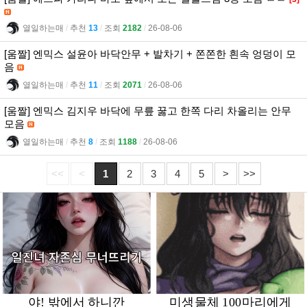
열일하는매
l
추천
13
l
조회
2182
l
26-08-06
[움짤] 엔믹스 설윤아 바닥안무 + 발차기 + 쫀쫀한 흰속 엉덩이 모
음
열일하는매
l
추천
11
l
조회
2071
l
26-08-06
[움짤] 엔믹스 김지우 바닥에 무릎 꿇고 한쪽 다리 차올리는 안무
모음
열일하는매
l
추천
8
l
조회
1188
l
26-08-06
<<
<
1
2
3
4
5
>
>>