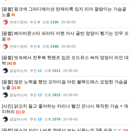
[움짤] 핑크색 그라디에이션 란제리룩 있지 리아 찰랑이는 가슴골
노출
연예가중매
l
추천
9
l
조회
1156
l
26-08-06
[움짤] 베이비몬스터 파리타 아현 아사 골반 엉덩이 튕기는 안무 모
음
연예가중매
l
추천
8
l
조회
1448
l
26-08-06
[움짤] 빗속에서 전투복 핫팬츠 입은 오드유스 써머 엉덩이 라인 대
박
[4]
열일하는매
l
추천
12
l
조회
1511
l
26-08-06
[움짤] 많은 노력을 했던 오마이걸 아린 블랙드레스 요망한 가슴골
노출
[1]
열일하는매
l
추천
13
l
조회
1915
l
26-08-06
[사진] 닭꼬치 들고 좋아하는 카리나 빨간 끈나시 묵직한 가슴 + 개
미허리
[1]
열일하는매
l
추천
10
l
조회
1576
l
26-08-06
[움짤] 에스파 카리나 바로 옆에서 보는 실물느낌 3종 모음 ㄷㄷ
[3]