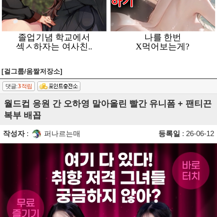
[걸그룹/움짤저장소]
댓글:
3
적립
월드컵 응원 간 오하영 말아올린 빨간 유니폼 + 팬티끈
복부 배꼽
작성자
:
퍼나르는매
등록일
: 26-06-12