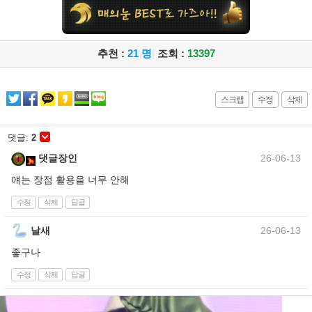
추천 :
21 명
|
조회 :
13397
스크랩
수정
삭제
댓글:
2
댓글장인
26-06-13
얘는 장점 활용을 너무 안해
수정
삭제
답글
날새
26-06-13
좋구나
수정
삭제
답글