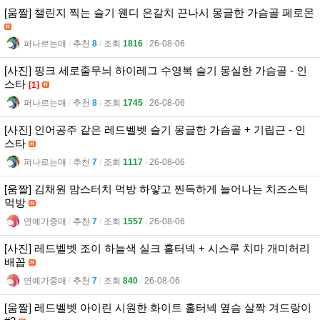
[움짤] 챌린지 찍는 슬기 웬디 은갈치 끈나시 몽글한 가슴골 페로몬
퍼나르는매
l
추천
8
l
조회
1816
l
26-08-06
[사진] 핑크 세로줄무늬 하이레그 수영복 슬기 몽실한 가슴골 - 인
스타
[1]
퍼나르는매
l
추천
8
l
조회
1745
l
26-08-06
[사진] 인어공주 같은 레드벨벳 슬기 몽글한 가슴골 + 기립근 - 인
스타
퍼나르는매
l
추천
7
l
조회
1117
l
26-08-06
[움짤] 김채원 맘스터치 먹방 하얗고 찐득하게 늘어나는 치즈스틱
먹방
연예가중매
l
추천
7
l
조회
1557
l
26-08-06
[사진] 레드벨벳 조이 하늘색 실크 홀터넥 + 시스루 치마 개미허리
배꼽
연예가중매
l
추천
7
l
조회
840
l
26-08-06
[움짤] 레드벨벳 아이린 시원한 화이트 홀터넥 옆슴 살짝 겨드랑이