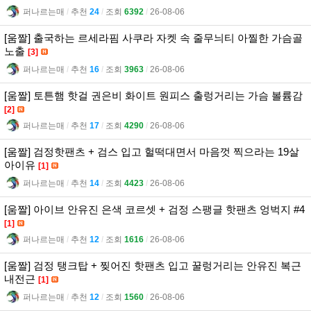
퍼나르는매
l
추천
24
l
조회
6392
l
26-08-06
[움짤] 출국하는 르세라핌 사쿠라 자켓 속 줄무늬티 아찔한 가슴골
노출
[3]
퍼나르는매
l
추천
16
l
조회
3963
l
26-08-06
[움짤] 토튼햄 핫걸 권은비 화이트 원피스 출렁거리는 가슴 볼륨감
[2]
퍼나르는매
l
추천
17
l
조회
4290
l
26-08-06
[움짤] 검정핫팬츠 + 검스 입고 헐떡대면서 마음껏 찍으라는 19살
아이유
[1]
퍼나르는매
l
추천
14
l
조회
4423
l
26-08-06
[움짤] 아이브 안유진 은색 코르셋 + 검정 스팽글 핫팬츠 엉벅지 #4
[1]
퍼나르는매
l
추천
12
l
조회
1616
l
26-08-06
[움짤] 검정 탱크탑 + 찢어진 핫팬츠 입고 꿀렁거리는 안유진 복근
내전근
[1]
퍼나르는매
l
추천
12
l
조회
1560
l
26-08-06