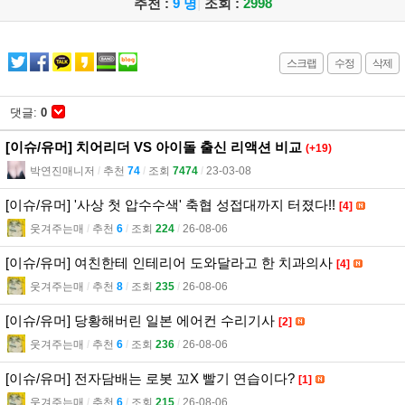
추천 :
9 명
|
조회 :
2998
스크랩
수정
삭제
댓글:
0
[이슈/유머] 치어리더 VS 아이돌 출신 리액션 비교
(+19)
박연진매니저
l
추천
74
l
조회
7474
l
23-03-08
[이슈/유머] '사상 첫 압수수색' 축협 성접대까지 터졌다!!
[4]
웃겨주는매
l
추천
6
l
조회
224
l
26-08-06
[이슈/유머] 여친한테 인테리어 도와달라고 한 치과의사
[4]
웃겨주는매
l
추천
8
l
조회
235
l
26-08-06
[이슈/유머] 당황해버린 일본 에어컨 수리기사
[2]
웃겨주는매
l
추천
6
l
조회
236
l
26-08-06
[이슈/유머] 전자담배는 로봇 꼬X 빨기 연습이다?
[1]
웃겨주는매
l
추천
6
l
조회
215
l
26-08-06