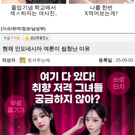
[이슈/유머/정보/남성부]
댓글:
5
적립
현재 인도네시아 여론이 씹창난 이유
작성자
:
웃겨주는매
등록일
: 25-09-03