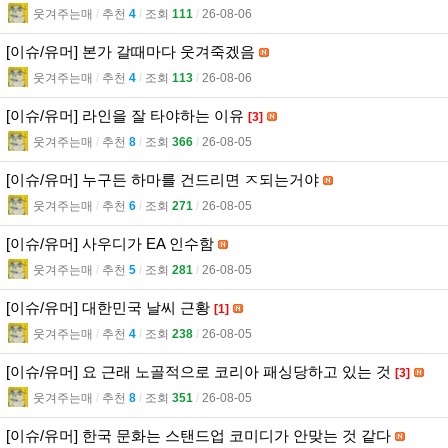
웃겨주는매
l
추천
4
l
조회
111
l
26-08-06
[이슈/유머] 본가 갈때마다 웃겨죽겠음
웃겨주는매
l
추천
4
l
조회
113
l
26-08-06
[이슈/유머] 라인을 잘 타야하는 이유
[3]
웃겨주는매
l
추천
8
l
조회
366
l
26-08-05
[이슈/유머] 누구든 하마를 건드리면 ㅈ되는거야
웃겨주는매
l
추천
6
l
조회
271
l
26-08-05
[이슈/유머] 사우디가 EA 인수함
웃겨주는매
l
추천
5
l
조회
281
l
26-08-05
[이슈/유머] 대한민국 날씨 근황
[1]
웃겨주는매
l
추천
4
l
조회
238
l
26-08-05
[이슈/유머] 요 근래 노골적으로 코리아 패싱당하고 있는 것
[3]
웃겨주는매
l
추천
8
l
조회
351
l
26-08-05
[이슈/유머] 한국 문화는 스탠드업 코미디가 안맞는 것 같다