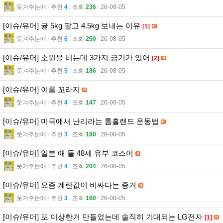
웃겨주는매
l
추천
4
l
조회
236
l
26-08-05
[이슈/유머] 귤 5kg 팔고 4.5kg 보내는 이유
[1]
웃겨주는매
l
추천
6
l
조회
250
l
26-08-05
[이슈/유머] 소원을 비는데 3가지 금기가 있어
[2]
웃겨주는매
l
추천
5
l
조회
186
l
26-08-05
[이슈/유머] 이름 꼬라지
웃겨주는매
l
추천
4
l
조회
147
l
26-08-05
[이슈/유머] 미국에서 난리라는 톰홀랜드 운동법
웃겨주는매
l
추천
3
l
조회
180
l
26-08-05
[이슈/유머] 일본 애 둘 48세 유부 코스어
웃겨주는매
l
추천
4
l
조회
204
l
26-08-05
[이슈/유머] 요즘 계란값이 비싸다는 증거
웃겨주는매
l
추천
3
l
조회
160
l
26-08-05
[이슈/유머] 또 이상한거 만들었는데 솔직히 기대되는 LG전자
[1]