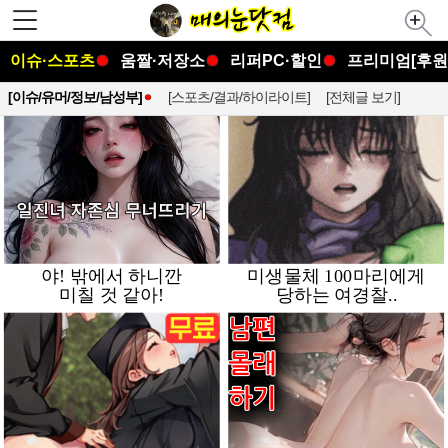
이슈·스포츠
움짤·저장소
리퍼PC·할인
프리미엄[후원
[이슈/유머/정보/남성부]
[스포츠/결과/하이라이트]
[전체글 보기]