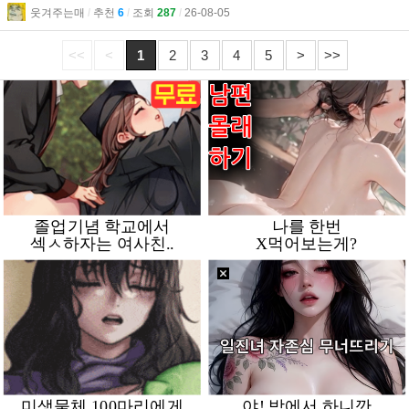
웃겨주는매
l
추천
6
l
조회
287
l
26-08-05
<<
<
1
2
3
4
5
>
>>