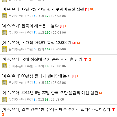
[이슈/유머] 12년 2월 29일 한국 쿠웨이트전 심판
[1]
웃겨주는매
l
추천
6
l
조회
178
l
26-08-06
[이슈/유머] 한국의 새로운 그늘막
[1]
웃겨주는매
l
추천
7
l
조회
190
l
26-08-06
[이슈/유머] 논란의 한양대 학식 12,000원
[3]
웃겨주는매
l
추천
6
l
조회
169
l
26-08-06
[이슈/유머] 국대 성접대 경기 승패 전적 총 정리
[2]
웃겨주는매
l
추천
6
l
조회
160
l
26-08-06
[이슈/유머] 00년생 할미가 번따당했는데
[1]
웃겨주는매
l
추천
5
l
조회
180
l
26-08-06
[이슈/유머] 2011년 9월 22일 한국 오만 올림픽 예선 심판
웃겨주는매
l
추천
3
l
조회
98
l
26-08-06
[이슈/유머] 일본 언론 "한국 '심판 매수 수치심 없다" 사실이었다
[1]