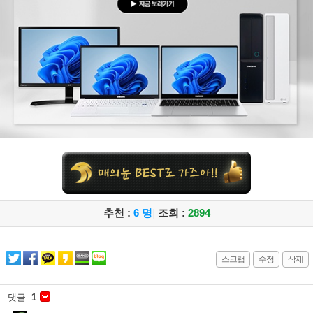
추천 :
6 명
|
조회 :
2894
스크랩
수정
삭제
댓글:
1