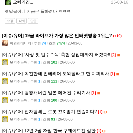
오빠거긴...
25-09-16
옛날글이니 지금은 들하려나 ㅋㅋㅋ
수정
삭제
답글
[이슈/유머] 19금 라이브가 가장 많은 인터넷방송 1위는?
(+19)
박연진매니저
l
추천
74
l
조회
7474
l
23-03-08
[이슈/유머] '사상 첫 압수수색' 축협 성접대까지 터졌다!!
[2]
웃겨주는매
l
추천
1
l
조회
102
l
26-08-06
[이슈/유머] 여친한테 인테리어 도와달라고 한 치과의사
[1]
웃겨주는매
l
추천
1
l
조회
111
l
26-08-06
[이슈/유머] 당황해버린 일본 에어컨 수리기사
[1]
웃겨주는매
l
추천
1
l
조회
100
l
26-08-06
[이슈/유머] 전자담배는 로봇 꼬X 빨기 연습이다?
[1]
웃겨주는매
l
추천
1
l
조회
93
l
26-08-06
[이슈/유머] 12년 2월 29일 한국 쿠웨이트전 심판
[1]