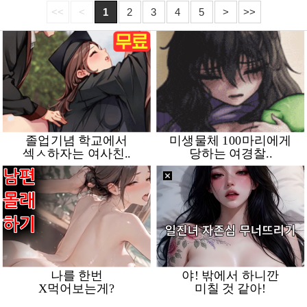
<<
<
1
2
3
4
5
>
>>