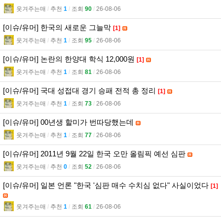
웃겨주는매
l
추천
1
l
조회
90
l
26-08-06
[이슈/유머] 한국의 새로운 그늘막
[1]
웃겨주는매
l
추천
1
l
조회
95
l
26-08-06
[이슈/유머] 논란의 한양대 학식 12,000원
[1]
웃겨주는매
l
추천
1
l
조회
81
l
26-08-06
[이슈/유머] 국대 성접대 경기 승패 전적 총 정리
[1]
웃겨주는매
l
추천
1
l
조회
73
l
26-08-06
[이슈/유머] 00년생 할미가 번따당했는데
웃겨주는매
l
추천
1
l
조회
77
l
26-08-06
[이슈/유머] 2011년 9월 22일 한국 오만 올림픽 예선 심판
웃겨주는매
l
추천
0
l
조회
52
l
26-08-06
[이슈/유머] 일본 언론 "한국 '심판 매수 수치심 없다" 사실이었다
[1]
웃겨주는매
l
추천
1
l
조회
61
l
26-08-06