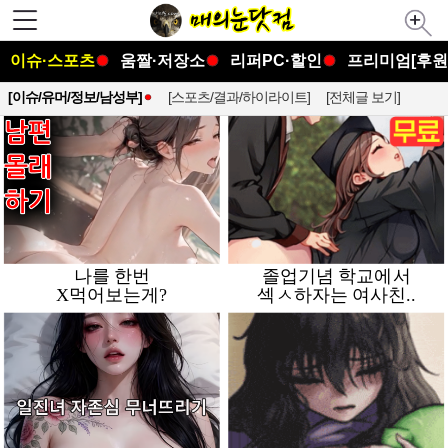
이슈·스포츠
움짤·저장소
리퍼PC·할인
프리미엄[후원
[이슈/유머/정보/남성부]
[스포츠/결과/하이라이트]
[전체글 보기]