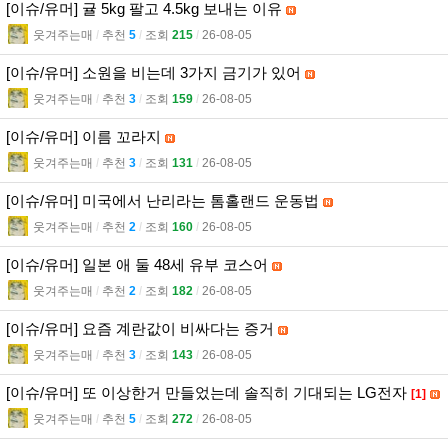
[이슈/유머] 귤 5kg 팔고 4.5kg 보내는 이유
웃겨주는매
l
추천
5
l
조회
215
l
26-08-05
[이슈/유머] 소원을 비는데 3가지 금기가 있어
웃겨주는매
l
추천
3
l
조회
159
l
26-08-05
[이슈/유머] 이름 꼬라지
웃겨주는매
l
추천
3
l
조회
131
l
26-08-05
[이슈/유머] 미국에서 난리라는 톰홀랜드 운동법
웃겨주는매
l
추천
2
l
조회
160
l
26-08-05
[이슈/유머] 일본 애 둘 48세 유부 코스어
웃겨주는매
l
추천
2
l
조회
182
l
26-08-05
[이슈/유머] 요즘 계란값이 비싸다는 증거
웃겨주는매
l
추천
3
l
조회
143
l
26-08-05
[이슈/유머] 또 이상한거 만들었는데 솔직히 기대되는 LG전자
[1]
웃겨주는매
l
추천
5
l
조회
272
l
26-08-05