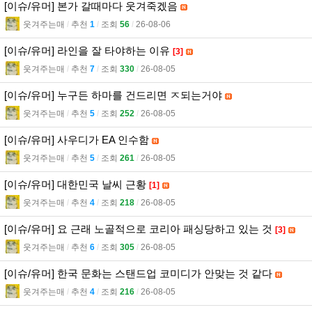
[이슈/유머] 본가 갈때마다 웃겨죽겠음
웃겨주는매
l
추천
1
l
조회
56
l
26-08-06
[이슈/유머] 라인을 잘 타야하는 이유
[3]
웃겨주는매
l
추천
7
l
조회
330
l
26-08-05
[이슈/유머] 누구든 하마를 건드리면 ㅈ되는거야
웃겨주는매
l
추천
5
l
조회
252
l
26-08-05
[이슈/유머] 사우디가 EA 인수함
웃겨주는매
l
추천
5
l
조회
261
l
26-08-05
[이슈/유머] 대한민국 날씨 근황
[1]
웃겨주는매
l
추천
4
l
조회
218
l
26-08-05
[이슈/유머] 요 근래 노골적으로 코리아 패싱당하고 있는 것
[3]
웃겨주는매
l
추천
6
l
조회
305
l
26-08-05
[이슈/유머] 한국 문화는 스탠드업 코미디가 안맞는 것 같다
웃겨주는매
l
추천
4
l
조회
216
l
26-08-05