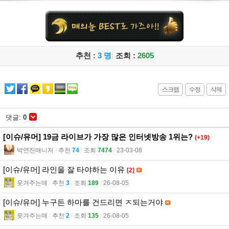
추천 :
3 명
|
조회 :
2605
스크랩
수정
삭제
댓글:
0
[이슈/유머] 19금 라이브가 가장 많은 인터넷방송 1위는?
(+19)
박연진매니저
l
추천
74
l
조회
7474
l
23-03-08
[이슈/유머] 라인을 잘 타야하는 이유
[2]
웃겨주는매
l
추천
3
l
조회
189
l
26-08-05
[이슈/유머] 누구든 하마를 건드리면 ㅈ되는거야
웃겨주는매
l
추천
2
l
조회
135
l
26-08-05