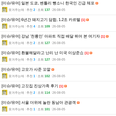
[이슈/유머] 일본 도쿄, 벤틀리 뺑소니 한국인 긴급 체포
웃겨주는매
l
추천
2
l
조회
137
l
26-08-05
[이슈/유머] 6년간 돼지고기 담합, 1.2조 카르텔
[1]
웃겨주는매
l
추천
4
l
조회
109
l
26-08-05
[이슈/유머] 강남 '천룡인' 아파트 직접 배달 뛰어 본 여기자
[1]
웃겨주는매
l
추천
2
l
조회
127
l
26-08-05
[이슈/유머] 환불해달라고 난리 난 미국 이상준쇼
[1]
웃겨주는매
l
추천
3
l
조회
127
l
26-08-05
[이슈/유머] 고모가 사준 꼬깔
웃겨주는매
l
추천
1
l
조회
102
l
26-08-05
[이슈/유머] 고깃집 진상가족 후기
[1]
웃겨주는매
l
추천
2
l
조회
114
l
26-08-05
[이슈/유머] 서울 더위에 놀란 동남아 관광객
웃겨주는매
l
추천
1
l
조회
101
l
26-08-05