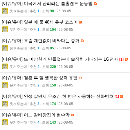
[이슈/유머] 미국에서 난리라는 톰홀랜드 운동법
웃겨주는매
l
추천
1
l
조회
90
l
26-08-05
[이슈/유머] 일본 애 둘 48세 유부 코스어
웃겨주는매
l
추천
1
l
조회
104
l
26-08-05
[이슈/유머] 요즘 계란값이 비싸다는 증거
웃겨주는매
l
추천
1
l
조회
85
l
26-08-05
[이슈/유머] 또 이상한거 만들었는데 솔직히 기대되는 LG전자
[1]
웃겨주는매
l
추천
4
l
조회
229
l
26-08-05
[이슈/유머] 결혼 후 덜 행복한 성격 유형
웃겨주는매
l
추천
2
l
조회
159
l
26-08-05
[이슈/유머] 인생 살면서 무조건 한 번은 사용하는 전화번호
[1]
웃겨주는매
l
추천
3
l
조회
174
l
26-08-05
[이슈/유머] 어느 갈비탕집의 현수막
웃겨주는매
l
추천
4
l
조회
143
l
26-08-05