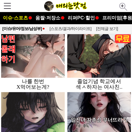
이슈·스포츠
움짤·저장소
리퍼PC·할인
프리미엄[후원
[이슈/유머/정보/남성부]
[스포츠/결과/하이라이트]
[전체글 보기]