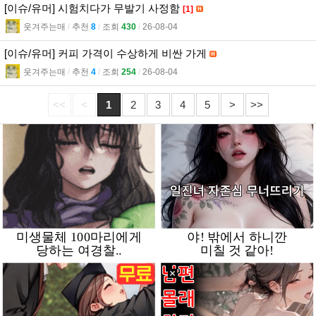
[이슈/유머] 시험치다가 무발기 사정함
[1]
웃겨주는매
l
추천
8
l
조회
430
l
26-08-04
[이슈/유머] 커피 가격이 수상하게 비싼 가게
웃겨주는매
l
추천
4
l
조회
254
l
26-08-04
<<
<
1
2
3
4
5
>
>>