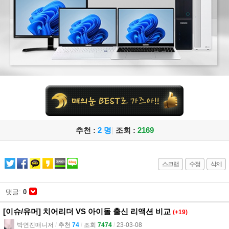
추천 :
2 명
|
조회 :
2169
스크랩
수정
삭제
댓글:
0
[이슈/유머] 치어리더 VS 아이돌 출신 리액션 비교
(+19)
박연진매니저
l
추천
74
l
조회
7474
l
23-03-08