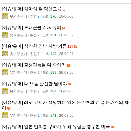
[이슈/유머] 엄마의 딸 정신교육
웃겨주는매
l
추천
2
l
조회
176
l
26-08-07
[이슈/유머] 드래곤볼 Z vs 슈퍼
웃겨주는매
l
추천
2
l
조회
151
l
26-08-07
[이슈/유머] 심각한 경남 지방 가뭄
[1]
웃겨주는매
l
추천
2
l
조회
142
l
26-08-07
[이슈/유머] 잘생긴놈들 다 죽어라
웃겨주는매
l
추천
2
l
조회
159
l
26-08-07
[이슈/유머] 나 오늘 안전한 날이야
웃겨주는매
l
추천
2
l
조회
184
l
26-08-07
[이슈/유머] 레딧 유저가 설명하는 일본 돈카츠와 한국 돈까스의 차
이
웃겨주는매
l
추천
1
l
조회
141
l
26-08-07
[이슈/유머] 일본 엔화를 구하기 위해 유럽을 통수친 미국