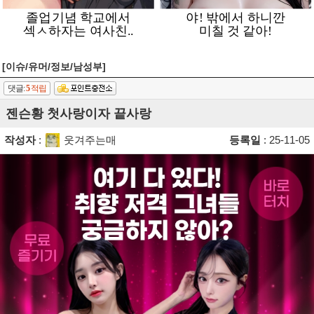
[이슈/유머/정보/남성부]
댓글:
5
적립
젠슨황 첫사랑이자 끝사랑
작성자
:
웃겨주는매
등록일
: 25-11-05