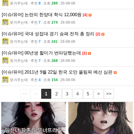
웃겨주는매
l
추천
8
l
조회
289
l
26-08-06
[이슈/유머] 논란의 한양대 학식 12,000원
[4]
웃겨주는매
l
추천
7
l
조회
274
l
26-08-06
[이슈/유머] 국대 성접대 경기 승패 전적 총 정리
[2]
웃겨주는매
l
추천
7
l
조회
241
l
26-08-06
[이슈/유머] 00년생 할미가 번따당했는데
[2]
웃겨주는매
l
추천
7
l
조회
268
l
26-08-06
[이슈/유머] 2011년 9월 22일 한국 오만 올림픽 예선 심판
웃겨주는매
l
추천
4
l
조회
154
l
26-08-06
<<
<
1
2
3
4
5
>
>>