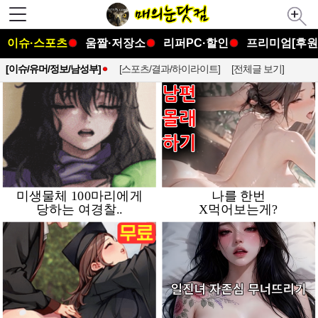
이슈·스포츠
움짤·저장소
리퍼PC·할인
프리미엄[후원
[이슈/유머/정보/남성부]
[스포츠/결과/하이라이트]
[전체글 보기]