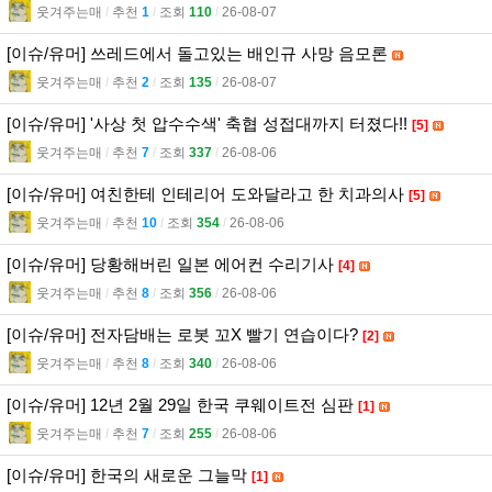
웃겨주는매
l
추천
1
l
조회
110
l
26-08-07
[이슈/유머] 쓰레드에서 돌고있는 배인규 사망 음모론
웃겨주는매
l
추천
2
l
조회
135
l
26-08-07
[이슈/유머] '사상 첫 압수수색' 축협 성접대까지 터졌다!!
[5]
웃겨주는매
l
추천
7
l
조회
337
l
26-08-06
[이슈/유머] 여친한테 인테리어 도와달라고 한 치과의사
[5]
웃겨주는매
l
추천
10
l
조회
354
l
26-08-06
[이슈/유머] 당황해버린 일본 에어컨 수리기사
[4]
웃겨주는매
l
추천
8
l
조회
356
l
26-08-06
[이슈/유머] 전자담배는 로봇 꼬X 빨기 연습이다?
[2]
웃겨주는매
l
추천
8
l
조회
340
l
26-08-06
[이슈/유머] 12년 2월 29일 한국 쿠웨이트전 심판
[1]
웃겨주는매
l
추천
7
l
조회
255
l
26-08-06
[이슈/유머] 한국의 새로운 그늘막
[1]