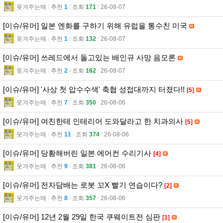
웃겨주는매
l
추천
1
l
조회
171
l
26-08-07
[이슈/유머] 일본 엔화를 구하기 위해 유럽을 통수친 미국
웃겨주는매
l
추천
1
l
조회
132
l
26-08-07
[이슈/유머] 쓰레드에서 돌고있는 배인규 사망 음모론
웃겨주는매
l
추천
2
l
조회
162
l
26-08-07
[이슈/유머] '사상 첫 압수수색' 축협 성접대까지 터졌다!!
[5]
웃겨주는매
l
추천
7
l
조회
350
l
26-08-06
[이슈/유머] 여친한테 인테리어 도와달라고 한 치과의사
[5]
웃겨주는매
l
추천
11
l
조회
374
l
26-08-06
[이슈/유머] 당황해버린 일본 에어컨 수리기사
[4]
웃겨주는매
l
추천
9
l
조회
381
l
26-08-06
[이슈/유머] 전자담배는 로봇 꼬X 빨기 연습이다?
[2]
웃겨주는매
l
추천
8
l
조회
357
l
26-08-06
[이슈/유머] 12년 2월 29일 한국 쿠웨이트전 심판
[1]