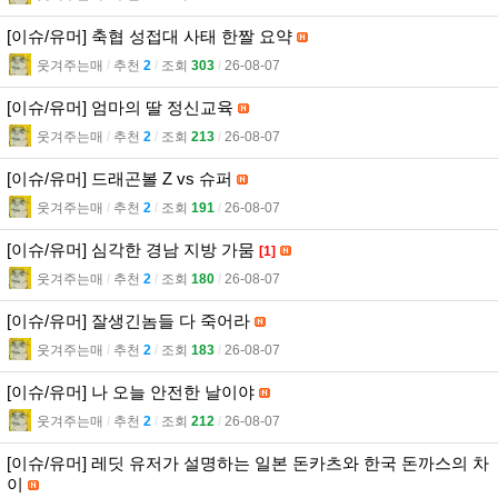
[이슈/유머] 축협 성접대 사태 한짤 요약
웃겨주는매
l
추천
2
l
조회
303
l
26-08-07
[이슈/유머] 엄마의 딸 정신교육
웃겨주는매
l
추천
2
l
조회
213
l
26-08-07
[이슈/유머] 드래곤볼 Z vs 슈퍼
웃겨주는매
l
추천
2
l
조회
191
l
26-08-07
[이슈/유머] 심각한 경남 지방 가뭄
[1]
웃겨주는매
l
추천
2
l
조회
180
l
26-08-07
[이슈/유머] 잘생긴놈들 다 죽어라
웃겨주는매
l
추천
2
l
조회
183
l
26-08-07
[이슈/유머] 나 오늘 안전한 날이야
웃겨주는매
l
추천
2
l
조회
212
l
26-08-07
[이슈/유머] 레딧 유저가 설명하는 일본 돈카츠와 한국 돈까스의 차
이