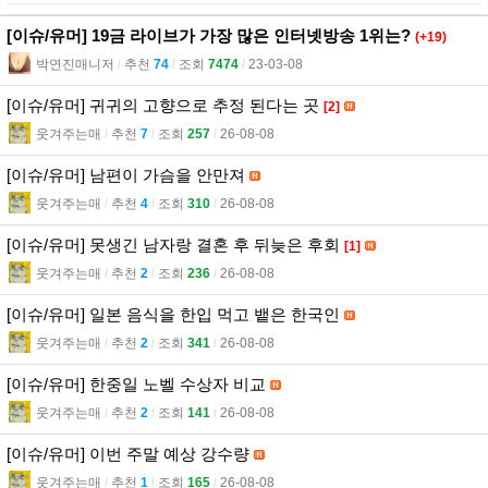
[이슈/유머] 19금 라이브가 가장 많은 인터넷방송 1위는?
(+19)
박연진매니저
l
추천
74
l
조회
7474
l
23-03-08
[이슈/유머] 귀귀의 고향으로 추정 된다는 곳
[2]
웃겨주는매
l
추천
7
l
조회
257
l
26-08-08
[이슈/유머] 남편이 가슴을 안만져
웃겨주는매
l
추천
4
l
조회
310
l
26-08-08
[이슈/유머] 못생긴 남자랑 결혼 후 뒤늦은 후회
[1]
웃겨주는매
l
추천
2
l
조회
236
l
26-08-08
[이슈/유머] 일본 음식을 한입 먹고 뱉은 한국인
웃겨주는매
l
추천
2
l
조회
341
l
26-08-08
[이슈/유머] 한중일 노벨 수상자 비교
웃겨주는매
l
추천
2
l
조회
141
l
26-08-08
[이슈/유머] 이번 주말 예상 강수량
웃겨주는매
l
추천
1
l
조회
165
l
26-08-08