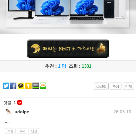
추천 :
1 명
|
조회 :
1331
스크랩
수정
삭제
댓글:
1
ludolpe
26-05-16
....
수정
삭제
답글