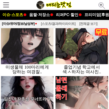
이슈·스포츠
움짤·저장소
리퍼PC·할인
프리미엄[후원
[이슈/유머/정보/남성부]
[스포츠/결과/하이라이트]
[전체글 보기]