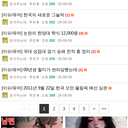
웃겨주는매
l
추천
8
l
조회
269
l
26-08-06
[이슈/유머] 한국의 새로운 그늘막
[1]
웃겨주는매
l
추천
8
l
조회
302
l
26-08-06
[이슈/유머] 논란의 한양대 학식 12,000원
[4]
웃겨주는매
l
추천
8
l
조회
292
l
26-08-06
[이슈/유머] 국대 성접대 경기 승패 전적 총 정리
[2]
웃겨주는매
l
추천
7
l
조회
255
l
26-08-06
[이슈/유머] 00년생 할미가 번따당했는데
[2]
웃겨주는매
l
추천
8
l
조회
289
l
26-08-06
[이슈/유머] 2011년 9월 22일 한국 오만 올림픽 예선 심판
웃겨주는매
l
추천
4
l
조회
169
l
26-08-06
<<
<
1
2
3
4
5
>
>>