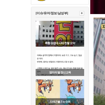
[이슈/유머/정보/남성부]
축협 성접대 사태 한짤 요약
엄마의 딸 정신교육
드래곤볼 Z vs 슈퍼