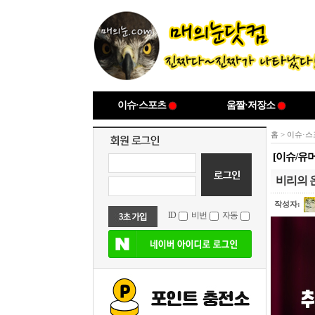
이슈·스포츠
움짤·저장소
홈
>
이슈·스
[이슈/유
비리의 
작성자:
ID
비번
자동