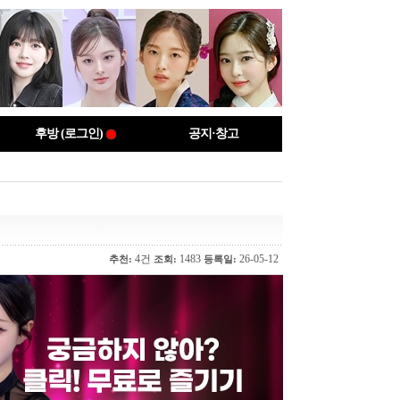
후방 (로그인)
공지·창고
4건
1483
26-05-12
추천:
조회:
등록일: