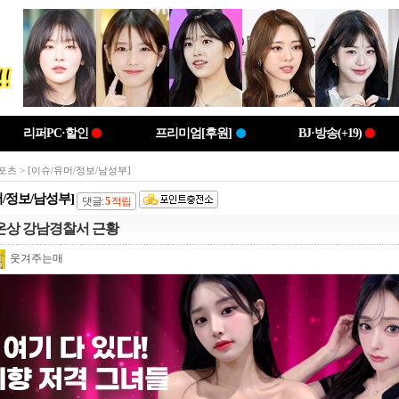
리퍼PC·할인
프리미엄[후원]
BJ·방송(+19)
포츠
> [이슈/유머/정보/남성부]
머/정보/남성부]
댓글:
5
적립
온상 강남경찰서 근황
웃겨주는매