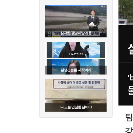
심각한 경남 지방 가뭄
잘생긴놈들 다 죽어라
나 오늘 안전한 날이야