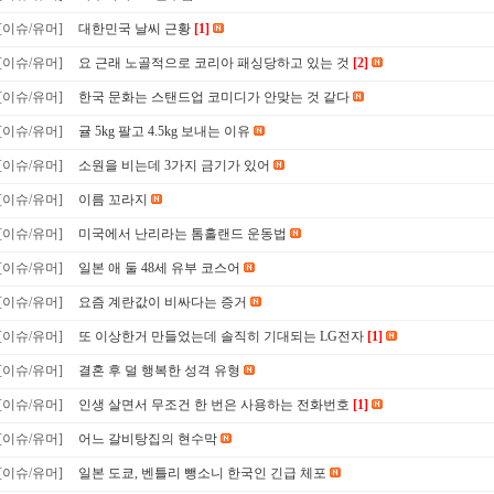
[이슈/유머]
대한민국 날씨 근황
[1]
[이슈/유머]
요 근래 노골적으로 코리아 패싱당하고 있는 것
[2]
[이슈/유머]
한국 문화는 스탠드업 코미디가 안맞는 것 같다
[이슈/유머]
귤 5kg 팔고 4.5kg 보내는 이유
[이슈/유머]
소원을 비는데 3가지 금기가 있어
[이슈/유머]
이름 꼬라지
[이슈/유머]
미국에서 난리라는 톰홀랜드 운동법
[이슈/유머]
일본 애 둘 48세 유부 코스어
[이슈/유머]
요즘 계란값이 비싸다는 증거
[이슈/유머]
또 이상한거 만들었는데 솔직히 기대되는 LG전자
[1]
[이슈/유머]
결혼 후 덜 행복한 성격 유형
[이슈/유머]
인생 살면서 무조건 한 번은 사용하는 전화번호
[1]
[이슈/유머]
어느 갈비탕집의 현수막
[이슈/유머]
일본 도쿄, 벤틀리 뺑소니 한국인 긴급 체포