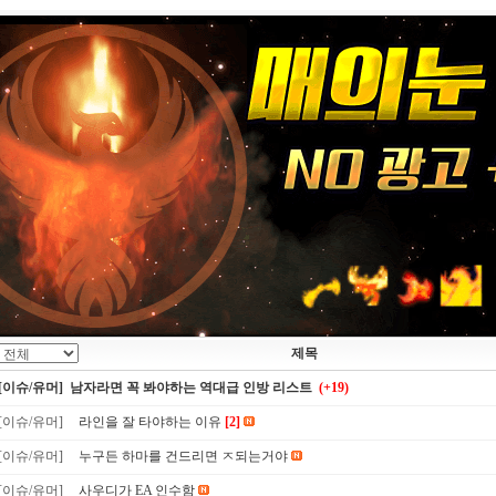
제목
[이슈/유머] 남자라면 꼭 봐야하는 역대급 인방 리스트
(+19)
[이슈/유머]
라인을 잘 타야하는 이유
[2]
[이슈/유머]
누구든 하마를 건드리면 ㅈ되는거야
[이슈/유머]
사우디가 EA 인수함