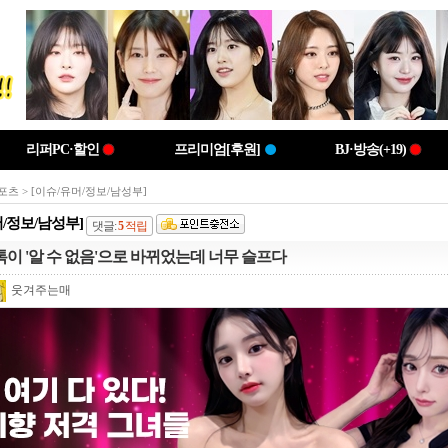
리퍼PC·할인
프리미엄[후원]
BJ·방송(+19)
포츠
> [이슈/유머/정보/남성부]
머/정보/남성부]
댓글:
5
적립
톡이 '알 수 없음'으로 바뀌었는데 너무 슬프다
웃겨주는매