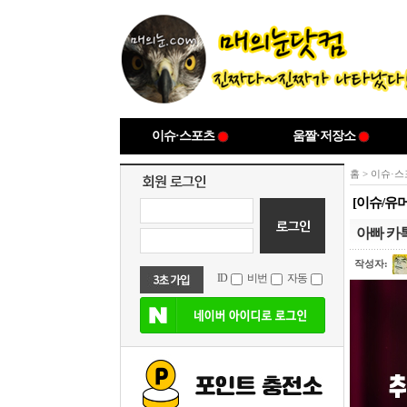
이슈·스포츠
움짤·저장소
홈
>
이슈·스
[이슈/유
아빠 카
작성자:
ID
비번
자동