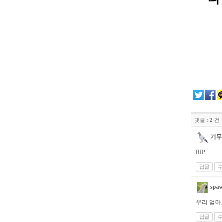
댓글 :
2
건
기무
RIP
답글
spa
우리 엄마
답글