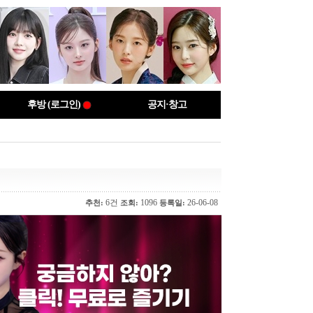
후방 (로그인)
공지·창고
6건
1096
26-06-08
추천:
조회:
등록일: