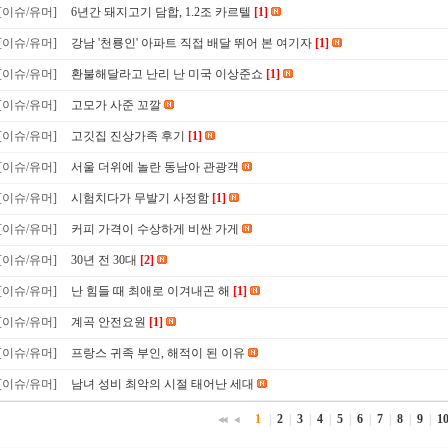
[이슈/유머]
6년간 돼지고기 담합, 1.2조 카르텔
[1]
[이슈/유머]
강남 '천룡인' 아파트 직접 배달 뛰어 본 여기자
[1]
[이슈/유머]
환불해달라고 난리 난 미국 이상준쇼
[1]
[이슈/유머]
고모가 사준 꼬깔
[이슈/유머]
고깃집 진상가족 후기
[1]
[이슈/유머]
서울 더위에 놀란 동남아 관광객
[이슈/유머]
시험치다가 무발기 사정함
[1]
[이슈/유머]
커피 가격이 수상하게 비싼 가게
[이슈/유머]
30년 전 30대
[2]
[이슈/유머]
난 힘들 때 최애로 이겨내곤 해
[1]
[이슈/유머]
계곡 안전요원
[1]
[이슈/유머]
프랑스 귀족 부인, 해적이 된 이유
[이슈/유머]
남녀 성비 최악의 시절 태어난 세대
1
|
2
|
3
|
4
|
5
|
6
|
7
|
8
|
9
|
1