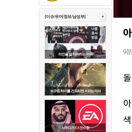
[이슈/유머/정보/남성부]
라인을 잘 타야하는 이유
누구든 하마를 건드리면 ㅈ되는거야
사우디가 EA 인수함