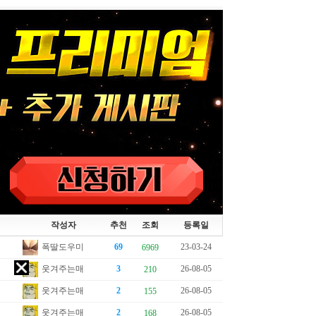
작성자
추천
조회
등록일
폭딸도우미
69
23-03-24
6969
웃겨주는매
3
26-08-05
210
웃겨주는매
2
26-08-05
155
웃겨주는매
2
26-08-05
168