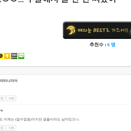
추천수 :
6 명
라타나자어
수정
삭제
wn
도 이제는 (알수없음)이지만 글들이라도 남아있으니..
수정
삭제