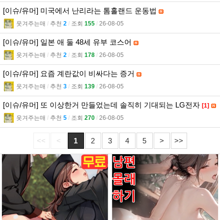
[이슈/유머] 미국에서 난리라는 톰홀랜드 운동법
웃겨주는매
l
추천
2
l
조회
155
l
26-08-05
[이슈/유머] 일본 애 둘 48세 유부 코스어
웃겨주는매
l
추천
2
l
조회
178
l
26-08-05
[이슈/유머] 요즘 계란값이 비싸다는 증거
웃겨주는매
l
추천
3
l
조회
139
l
26-08-05
[이슈/유머] 또 이상한거 만들었는데 솔직히 기대되는 LG전자
[1]
웃겨주는매
l
추천
5
l
조회
270
l
26-08-05
<<
<
1
2
3
4
5
>
>>