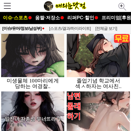
이슈·스포츠
움짤·저장소
리퍼PC·할인
프리미엄[후원
[이슈/유머/정보/남성부]
[스포츠/결과/하이라이트]
[전체글 보기]