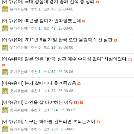
[이슈/유머] 국대 성접대 경기 승패 전적 총 정리
웃겨주는매
l
추천
1
l
조회
45
l
26-08-06
[이슈/유머] 00년생 할미가 번따당했는데
웃겨주는매
l
추천
1
l
조회
47
l
26-08-06
[이슈/유머] 2011년 9월 22일 한국 오만 올림픽 예선 심판
웃겨주는매
l
추천
0
l
조회
29
l
26-08-06
[이슈/유머] 일본 언론 "한국 '심판 매수 수치심 없다" 사실이었다
[1]
웃겨주는매
l
추천
1
l
조회
30
l
26-08-06
[이슈/유머] 본가 갈때마다 웃겨죽겠음
웃겨주는매
l
추천
1
l
조회
32
l
26-08-06
[이슈/유머] 라인을 잘 타야하는 이유
[3]
웃겨주는매
l
추천
7
l
조회
324
l
26-08-05
[이슈/유머] 누구든 하마를 건드리면 ㅈ되는거야
웃겨주는매
l
추천
5
l
조회
250
l
26-08-05