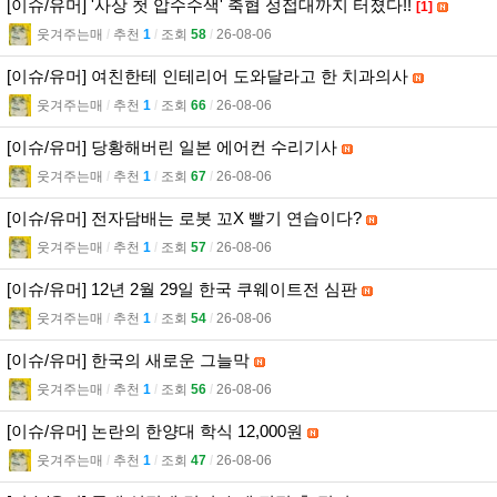
[이슈/유머] '사상 첫 압수수색' 축협 성접대까지 터졌다!!
[1]
웃겨주는매
l
추천
1
l
조회
58
l
26-08-06
[이슈/유머] 여친한테 인테리어 도와달라고 한 치과의사
웃겨주는매
l
추천
1
l
조회
66
l
26-08-06
[이슈/유머] 당황해버린 일본 에어컨 수리기사
웃겨주는매
l
추천
1
l
조회
67
l
26-08-06
[이슈/유머] 전자담배는 로봇 꼬X 빨기 연습이다?
웃겨주는매
l
추천
1
l
조회
57
l
26-08-06
[이슈/유머] 12년 2월 29일 한국 쿠웨이트전 심판
웃겨주는매
l
추천
1
l
조회
54
l
26-08-06
[이슈/유머] 한국의 새로운 그늘막
웃겨주는매
l
추천
1
l
조회
56
l
26-08-06
[이슈/유머] 논란의 한양대 학식 12,000원
웃겨주는매
l
추천
1
l
조회
47
l
26-08-06