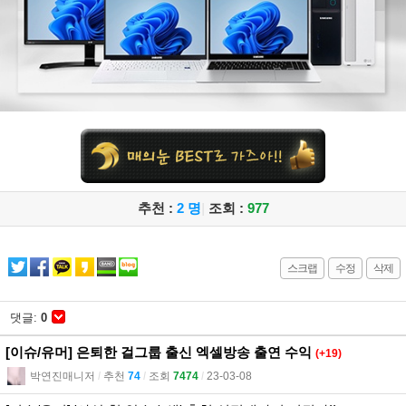
추천 :
2 명
|
조회 :
977
스크랩
수정
삭제
댓글:
0
[이슈/유머] 은퇴한 걸그룹 출신 엑셀방송 출연 수익
(+19)
박연진매니저
l
추천
74
l
조회
7474
l
23-03-08