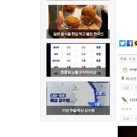
일본 음식을 한입 먹고 뱉은 한국인
댓글 :
2
건
asop
한중일 노벨 수상자 비교
예상은
답글
1253
ㅋㅋㅋ
이번 주말 예상 강수량
답글