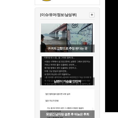
[이슈/유머/정보/남성부]
귀귀의 고향으로 추정 된다는 곳
남편이 가슴을 안만져
못생긴 남자랑 결혼 후 뒤늦은 후회