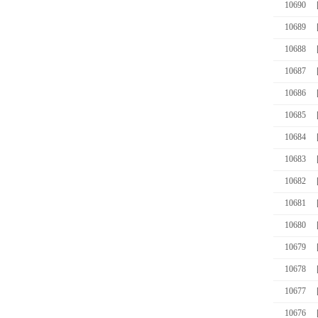
10690
10689
10688
10687
10686
10685
10684
10683
10682
10681
10680
10679
10678
10677
10676