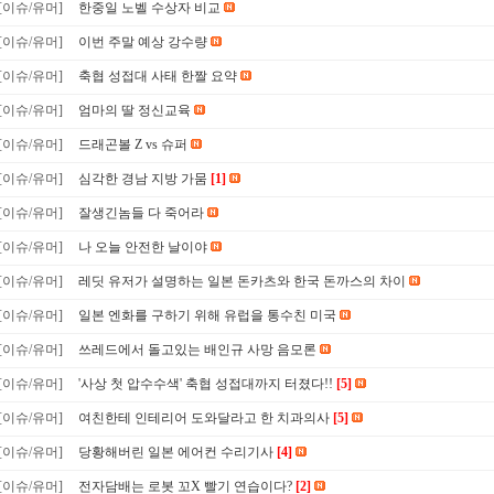
[이슈/유머]
한중일 노벨 수상자 비교
[이슈/유머]
이번 주말 예상 강수량
[이슈/유머]
축협 성접대 사태 한짤 요약
[이슈/유머]
엄마의 딸 정신교육
[이슈/유머]
드래곤볼 Z vs 슈퍼
[이슈/유머]
심각한 경남 지방 가뭄
[1]
[이슈/유머]
잘생긴놈들 다 죽어라
[이슈/유머]
나 오늘 안전한 날이야
[이슈/유머]
레딧 유저가 설명하는 일본 돈카츠와 한국 돈까스의 차이
[이슈/유머]
일본 엔화를 구하기 위해 유럽을 통수친 미국
[이슈/유머]
쓰레드에서 돌고있는 배인규 사망 음모론
[이슈/유머]
'사상 첫 압수수색' 축협 성접대까지 터졌다!!
[5]
[이슈/유머]
여친한테 인테리어 도와달라고 한 치과의사
[5]
[이슈/유머]
당황해버린 일본 에어컨 수리기사
[4]
[이슈/유머]
전자담배는 로봇 꼬X 빨기 연습이다?
[2]