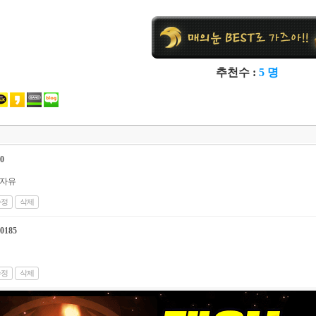
추천수 :
5 명
0
자유
수정
삭제
0185
수정
삭제