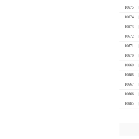
10675
10674
10673
10672
10671
10670
10669
10668
10667
10666
10665