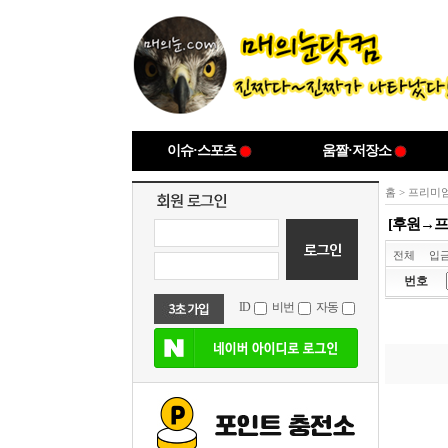
이슈·스포츠
움짤·저장소
홈
>
프리미엄
[후원→프
전체
입
번호
ID
비번
자동