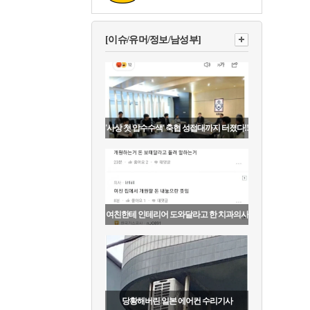
[이슈/유머/정보/남성부]
'사상 첫 압수수색' 축협 성접대까지 터졌다!!
여친한테 인테리어 도와달라고 한 치과의사
당황해버린 일본 에어컨 수리기사