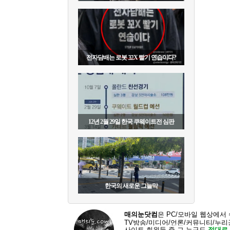
전자담배는 로봇 꼬X 빨기 연습이다?
12년 2월 29일 한국 쿠웨이트전 심판
한국의 새로운 그늘막
매의눈닷컴
은 PC/모바일 웹상에서
TV방송/미디어/언론/커뮤니티/누
사이트 회원들 중 그 누구도
절대로