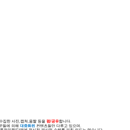
 수집한 사진,캡쳐,움짤 등을
펌/공유
합니다.
리꾼들에 의해
대중화된
컨텐츠들만
다루고 있으며,
특정인물/단체에 정신적,재산적 손해를 끼칠 의도는 없습니다.