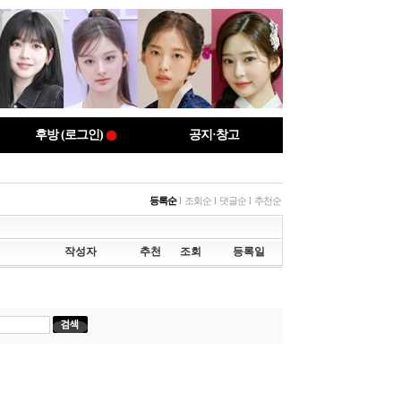
후방 (로그인)
공지·창고
등록순
l
조회순
l
댓글순
l
추천순
작성자
추천
조회
등록일