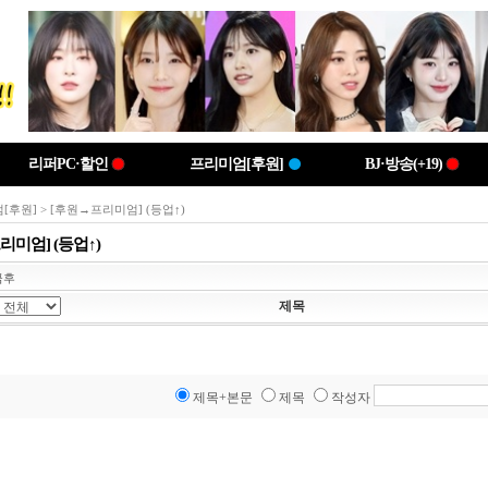
리퍼PC·할인
프리미엄[후원]
BJ·방송(+19)
[후원]
> [후원→프리미엄] (등업↑)
리미엄] (등업↑)
금후
제목
제목+본문
제목
작성자