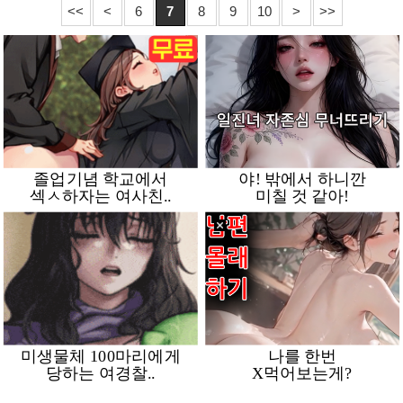
<<
<
6
7
8
9
10
>
>>