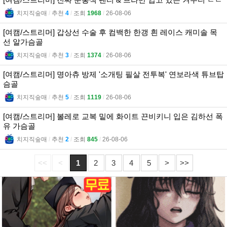
치지직숲매
l
추천
4
l
조회
1968
l
26-08-06
[여캠/스트리머] 갑상선 수술 후 컴백한 한갱 흰 레이스 캐미솔 목
선 알가슴골
치지직숲매
l
추천
3
l
조회
1374
l
26-08-06
[여캠/스트리머] 명아츄 방제 '소개팅 필살 전투복' 연보라색 튜브탑
슴골
치지직숲매
l
추천
5
l
조회
1119
l
26-08-06
[여캠/스트리머] 볼레로 교복 밑에 화이트 끈비키니 입은 김하선 폭
유 가슴골
치지직숲매
l
추천
2
l
조회
845
l
26-08-06
<<
<
1
2
3
4
5
>
>>