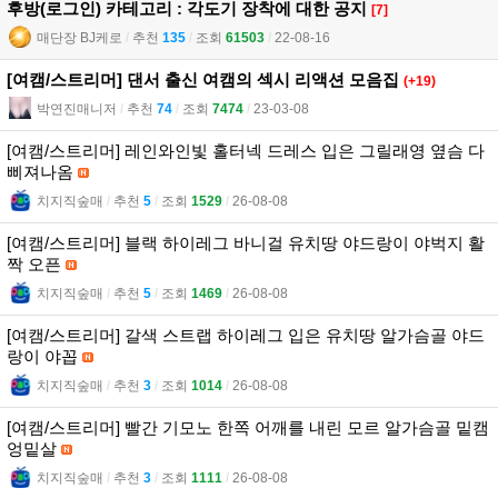
후방(로그인) 카테고리 : 각도기 장착에 대한 공지
[7]
매단장 BJ케로
l
추천
135
l
조회
61503
l
22-08-16
[여캠/스트리머] 댄서 출신 여캠의 섹시 리액션 모음집
(+19)
박연진매니저
l
추천
74
l
조회
7474
l
23-03-08
[여캠/스트리머] 레인와인빛 홀터넥 드레스 입은 그릴래영 옆슴 다
삐져나옴
치지직숲매
l
추천
5
l
조회
1529
l
26-08-08
[여캠/스트리머] 블랙 하이레그 바니걸 유치땅 야드랑이 야벅지 활
짝 오픈
치지직숲매
l
추천
5
l
조회
1469
l
26-08-08
[여캠/스트리머] 갈색 스트랩 하이레그 입은 유치땅 알가슴골 야드
랑이 야꼽
치지직숲매
l
추천
3
l
조회
1014
l
26-08-08
[여캠/스트리머] 빨간 기모노 한쪽 어깨를 내린 모르 알가슴골 밑캠
엉밑살
치지직숲매
l
추천
3
l
조회
1111
l
26-08-08