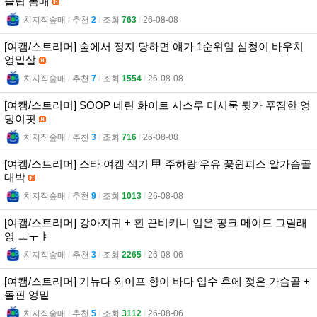
슬립 몸매
치지직숲매
l
추천
2
l
조회
763
l
26-08-08
[여캠/스트리머] 숲에서 정지 당하면 얘가 1순위임 심청이 바우치
엉밑살
치지직숲매
l
추천
7
l
조회
1554
l
26-08-08
[여캠/스트리머] SOOP 네린 화이트 시스루 미시룩 뒷카 푸짐한 엉
덩이핏
치지직숲매
l
추천
3
l
조회
716
l
26-08-08
[여캠/스트리머] 스타 여캠 색기 甲 주하랑 우유 꽃원피스 알가슴골
대박
치지직숲매
l
추천
9
l
조회
1013
l
26-08-08
[여캠/스트리머] 강아지귀 + 흰 끈비키니 입은 핑크 메이드 그릴래
영 ㅗㅜㅑ
치지직숲매
l
추천
3
l
조회
2265
l
26-08-06
[여캠/스트리머] 기뉴다 와이프 향이 바다 입수 후에 젖은 가슴골 +
돌핀 엉밑
치지직숲매
l
추천
5
l
조회
3112
l
26-08-06