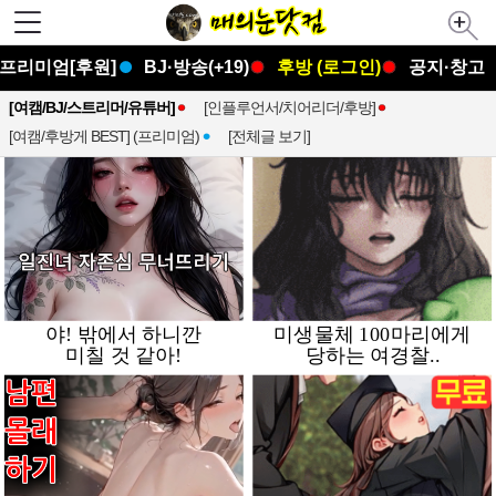
프리미엄[후원]
BJ·방송(+19)
후방 (로그인)
공지·창고
[여캠/BJ/스트리머/유튜버]
[인플루언서/치어리더/후방]
[여캠/후방게 BEST] (프리미엄)
[전체글 보기]