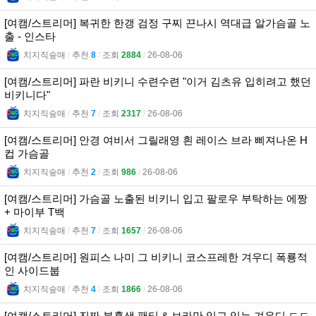
[여캠/스트리머] 복귀한 한갱 검정 구찌 끈나시 역대급 알가슴골 노
출 - 인스타
치지직숲매
l
추천
8
l
조회
2884
l
26-08-06
[여캠/스트리머] 파란 비키니 수련수련 "이거 김츠유 입히려고 했던
비키니다"
치지직숲매
l
추천
7
l
조회
2317
l
26-08-06
[여캠/스트리머] 안경 여비서 그릴래영 흰 레이스 브라 삐져나온 H
컵 가슴골
치지직숲매
l
추천
2
l
조회
986
l
26-08-06
[여캠/스트리머] 가슴골 노출된 비키니 입고 팔로우 부탁하는 에짱
+ 마이부 T백
치지직숲매
l
추천
7
l
조회
1657
l
26-08-06
[여캠/스트리머] 원피스 나미 그 비키니 코스프레한 겨우디 폭룡적
인 사이드붑
치지직숲매
l
추천
4
l
조회
1866
l
26-08-06
[여캠/스트리머] 진짜 분홍색 팬티 & 브라만 입고 있는 겨우디 ㄷㄷ