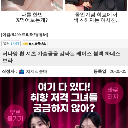
[여캠/BJ/스트리머/유튜버]
열람:
2
차감
서나앙 흰 셔츠 가슴골을 감싸는 레이스 블랙 하네스
브라
작성자
:
치지직숲매
등록일
: 26-05-09