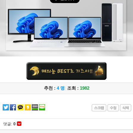
추천 :
4 명
|
조회 :
1982
스크랩
수정
삭제
댓글:
0