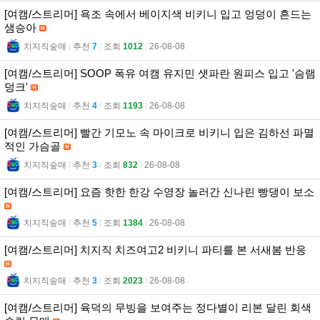
[여캠/스트리머] 욕조 속에서 베이지색 비키니 입고 엉덩이 흔드는
샘승아
치지직숲매
l
추천
7
l
조회
1012
l
26-08-08
[여캠/스트리머] SOOP 폭유 여캠 유지민 샛파란 원피스 입고 '슴램
덩크'
치지직숲매
l
추천
4
l
조회
1193
l
26-08-08
[여캠/스트리머] 빨간 기모노 속 마이크로 비키니 입은 김하선 파멸
적인 가슴골
치지직숲매
l
추천
3
l
조회
832
l
26-08-08
[여캠/스트리머] 요즘 핫한 한강 수영장 놀러간 신나린 빵댕이 보소
치지직숲매
l
추천
5
l
조회
1384
l
26-08-08
[여캠/스트리머] 치지직 치즈여고2 비키니 파티를 본 서새봄 반응
치지직숲매
l
추천
3
l
조회
2023
l
26-08-08
[여캠/스트리머] 육덕의 무빙을 보여주는 정다별이 리본 달린 회색