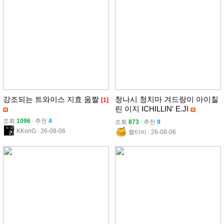
강조되는 트와이스 지효 움짤
청나시 청치마 겨드랑이 아이칠
[1]
린 이지 ICHILLIN' E.JI
조회
1096
l
추천
4
조회
873
l
추천
9
KKonG
l
26-08-06
짤티비
l
26-08-06