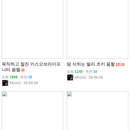
묵직하고 찰진 키스오브라이프
땀 식히는 빌리 츠키 움짤
[2]
나띠 움짤
조회
1140
l
추천
10
조회
1509
l
추천
10
KKonG
l
26-08-06
KKonG
l
26-08-06