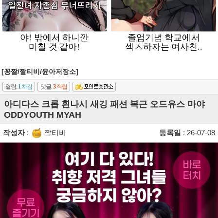
[꽁짤/짤티비/윤아저장소]
열람:
1
차감
댓글:
3
적립
아디다스 크롭 흰나시 새깅 패션 복근 오드유스 마야
ODDYOUTH MYAH
작성자
:
짤티비
등록일
: 26-07-08