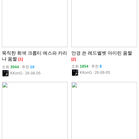
묵직한 회색 크롭티 에스파 카리
안경 쓴 레드벨벳 아이린 움짤
나 움짤
[1]
[2]
조회
1854
l
추천
8
조회
3044
l
추천
10
KKonG
l
26-08-05
KKonG
l
26-08-05