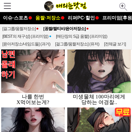
이슈·스포츠
움짤·저장소
리퍼PC·할인
프리미엄[후원
[걸그룹/움짤저장소]
[꽁짤/짤티비/윤아저장소]
[BEST의 재구성] (프리미엄)
[매단장의 S급 움짤] (프리미엄)
[윤아저장소/네임드들] (과거)
[걸그룹/움짤저장소] (유저)
[전체글 보기]