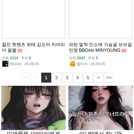
찰진 핫팬츠 뒤태 김도아 치어리
파란 밀착 민소매 가슴골 브브걸
더 움짤
민영 BBGirls MINYOUNG
[2]
[2]
조회
2114
l
추천
8
조회
2047
l
추천
8
KKonG
l
26-08-05
짤티비
l
26-08-05
<<
<
1
2
3
4
5
>
>>