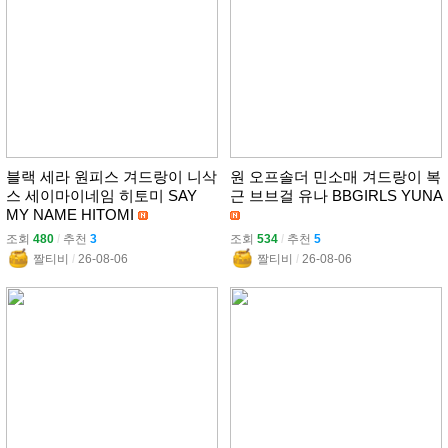
블랙 세라 원피스 겨드랑이 니삭
원 오프솔더 민소매 겨드랑이 복
스 세이마이네임 히토미 SAY
근 브브걸 유나 BBGIRLS YUNA
MY NAME HITOMI
조회
480
l
추천
3
조회
534
l
추천
5
짤티비
l
26-08-06
짤티비
l
26-08-06