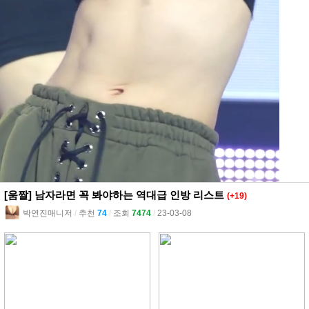
[움짤] 남자라면 꼭 봐야하는 역대급 인방 리스트
(+19)
박연진매니저
l
추천
74
l
조회
7474
l
23-03-08