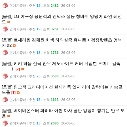
연예가중매
l
추천
15
l
조회
2482
l
26-08-06
[움짤] LG 야구장 응원석의 엔믹스 설윤 청바지 엉덩이 라인 레전
드
연예가중매
l
추천
19
l
조회
3251
l
26-08-06
[움짤] 르세라핌 김채원 회색 하의실종 유니폼 + 검정핫팬츠 엉벅
지 #2
연예가중매
l
추천
13
l
조회
1736
l
26-08-06
[움짤] 키키 하음 신곡 안무 제노사이드 커터 뒤집힌 초미니 검속
ㅗㅜㅑ
[2]
연예가중매
l
추천
23
l
조회
3500
l
26-08-06
[움짤] 핑크색 그라디에이션 란제리룩 있지 리아 찰랑이는 가슴골
노출
[1]
연예가중매
l
추천
15
l
조회
1613
l
26-08-06
[움짤] 베이비몬스터 파리타 아현 아사 골반 엉덩이 튕기는 안무 모
음
연예가중매
l
추천
13
l
조회
2086
l
26-08-06