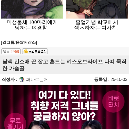
[걸그룹/움짤저장소]
댓글:
3
적립
남색 민소매 끈 잡고 흔드는 키스오브라이프 나띠 묵직
한 가슴골
작성자
:
퍼나르는매
등록일
: 25-10-03