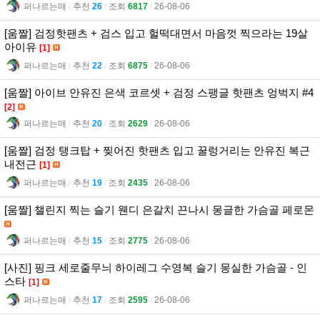
퍼나르는매
l
추천
26
l
조회
6817
l
26-08-06
[움짤] 검정핫팬츠 + 검스 입고 헐떡대면서 마음껏 찍으라는 19살
아이유
[1]
퍼나르는매
l
추천
22
l
조회
6875
l
26-08-06
[움짤] 아이브 안유진 은색 코르셋 + 검정 스팽글 핫팬츠 엉벅지 #4
[2]
퍼나르는매
l
추천
20
l
조회
2629
l
26-08-06
[움짤] 검정 탱크탑 + 찢어진 핫팬츠 입고 꿀렁거리는 안유진 복근
내전근
[1]
퍼나르는매
l
추천
19
l
조회
2435
l
26-08-06
[움짤] 챌린지 찍는 슬기 웬디 은갈치 끈나시 몽글한 가슴골 페로몬
퍼나르는매
l
추천
15
l
조회
2775
l
26-08-06
[사진] 핑크 세로줄무늬 하이레그 수영복 슬기 몽실한 가슴골 - 인
스타
[1]
퍼나르는매
l
추천
17
l
조회
2595
l
26-08-06