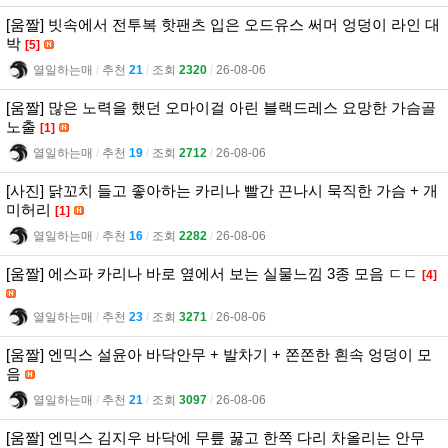
[움짤] 빗속에서 전투복 핫팬츠 입은 오드유스 써머 엉덩이 라인 대
박
[5]
열일하는매
l
추천
21
l
조회
2320
l
26-08-06
[움짤] 많은 노력을 했던 오마이걸 아린 블랙드레스 요망한 가슴골
노출
[1]
열일하는매
l
추천
19
l
조회
2712
l
26-08-06
[사진] 닭꼬치 들고 좋아하는 카리나 빨간 끈나시 묵직한 가슴 + 개
미허리
[1]
열일하는매
l
추천
16
l
조회
2282
l
26-08-06
[움짤] 에스파 카리나 바로 옆에서 보는 실물느낌 3종 모음 ㄷㄷ
[4]
열일하는매
l
추천
23
l
조회
3271
l
26-08-06
[움짤] 엔믹스 설윤아 바닥안무 + 발차기 + 쫀쫀한 흰속 엉덩이 모
음
열일하는매
l
추천
21
l
조회
3097
l
26-08-06
[움짤] 엔믹스 김지우 바닥에 무릎 꿇고 한쪽 다리 차올리는 안무