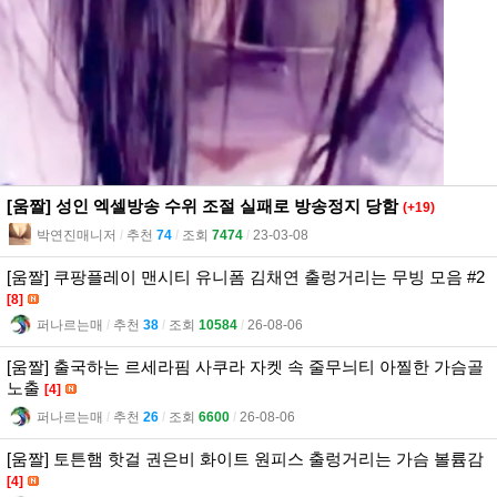
[움짤] 성인 엑셀방송 수위 조절 실패로 방송정지 당함
(+19)
박연진매니저
l
추천
74
l
조회
7474
l
23-03-08
[움짤] 쿠팡플레이 맨시티 유니폼 김채연 출렁거리는 무빙 모음 #2
[8]
퍼나르는매
l
추천
38
l
조회
10584
l
26-08-06
[움짤] 출국하는 르세라핌 사쿠라 자켓 속 줄무늬티 아찔한 가슴골
노출
[4]
퍼나르는매
l
추천
26
l
조회
6600
l
26-08-06
[움짤] 토튼햄 핫걸 권은비 화이트 원피스 출렁거리는 가슴 볼륨감
[4]