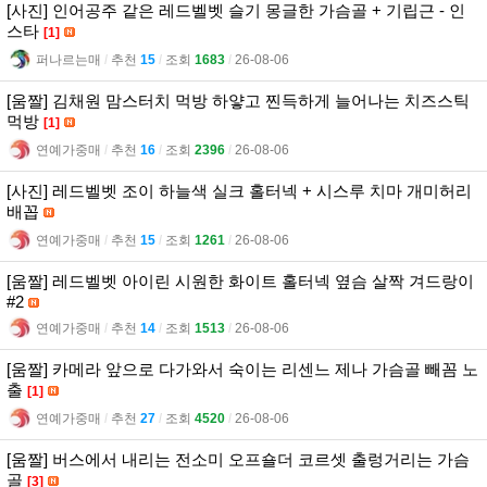
[사진] 인어공주 같은 레드벨벳 슬기 몽글한 가슴골 + 기립근 - 인
스타
[1]
퍼나르는매
l
추천
15
l
조회
1683
l
26-08-06
[움짤] 김채원 맘스터치 먹방 하얗고 찐득하게 늘어나는 치즈스틱
먹방
[1]
연예가중매
l
추천
16
l
조회
2396
l
26-08-06
[사진] 레드벨벳 조이 하늘색 실크 홀터넥 + 시스루 치마 개미허리
배꼽
연예가중매
l
추천
15
l
조회
1261
l
26-08-06
[움짤] 레드벨벳 아이린 시원한 화이트 홀터넥 옆슴 살짝 겨드랑이
#2
연예가중매
l
추천
14
l
조회
1513
l
26-08-06
[움짤] 카메라 앞으로 다가와서 숙이는 리센느 제나 가슴골 빼꼼 노
출
[1]
연예가중매
l
추천
27
l
조회
4520
l
26-08-06
[움짤] 버스에서 내리는 전소미 오프숄더 코르셋 출렁거리는 가슴
골
[3]