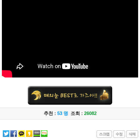
추천 :
53 명
|
조회 :
26082
스크랩
수정
삭제