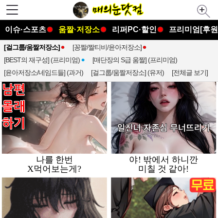
이슈·스포츠
움짤·저장소
리퍼PC·할인
프리미엄[후원
[걸그룹/움짤저장소]
[꽁짤/짤티비/윤아저장소]
[BEST의 재구성] (프리미엄)
[매단장의 S급 움짤] (프리미엄)
[윤아저장소/네임드들] (과거)
[걸그룹/움짤저장소] (유저)
[전체글 보기]