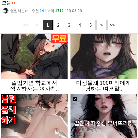
모음
열일하는매
l
추천
14
l
조회
1712
l
26-08-06
<<
<
1
2
3
4
5
>
>>