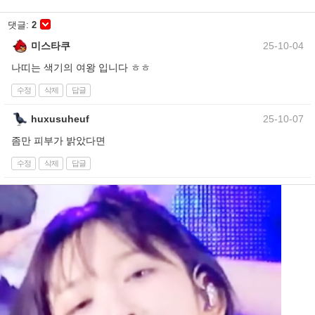
댓글:
2
미스타쿠
25-10-04
나띠는 색기의 여왕 입니다 ㅎㅎ
수정
삭제
답글
huxusuheuf
25-10-07
좀만 피부가 밝았다면
수정
삭제
답글