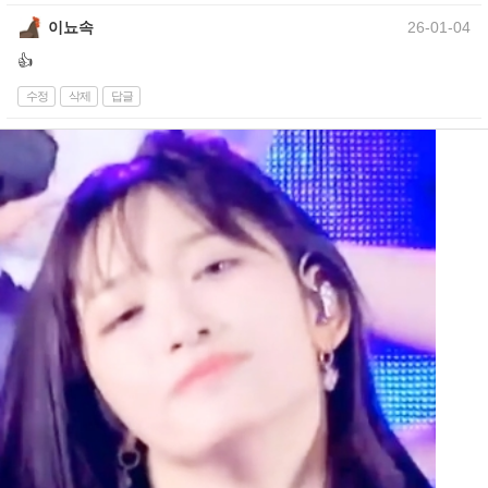
이뇨속
26-01-04
👍
수정
삭제
답글