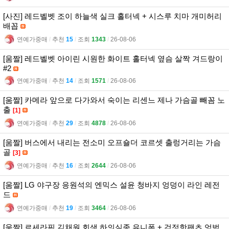
[사진] 레드벨벳 조이 하늘색 실크 홀터넥 + 시스루 치마 개미허리
배꼽
연예가중매
l
추천
15
l
조회
1343
l
26-08-06
[움짤] 레드벨벳 아이린 시원한 화이트 홀터넥 옆슴 살짝 겨드랑이
#2
연예가중매
l
추천
14
l
조회
1571
l
26-08-06
[움짤] 카메라 앞으로 다가와서 숙이는 리센느 제나 가슴골 빼꼼 노
출
[1]
연예가중매
l
추천
29
l
조회
4878
l
26-08-06
[움짤] 버스에서 내리는 전소미 오프숄더 코르셋 출렁거리는 가슴
골
[3]
연예가중매
l
추천
16
l
조회
2644
l
26-08-06
[움짤] LG 야구장 응원석의 엔믹스 설윤 청바지 엉덩이 라인 레전
드
연예가중매
l
추천
19
l
조회
3464
l
26-08-06
[움짤] 르세라핌 김채원 회색 하의실종 유니폼 + 검정핫팬츠 엉벅