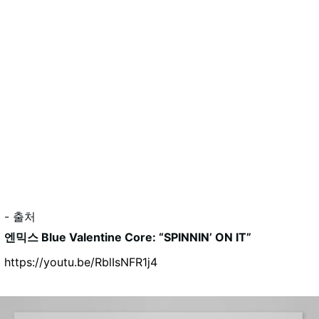
- 출처
엔믹스 Blue Valentine Core: “SPINNIN’ ON IT”
https://youtu.be/RblIsNFR1j4