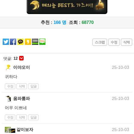
추천 :
166 명
|
조회 :
68770
스크랩
수정
삭제
댓글:
12
이야오이
25-10-03
귀하다
수정
삭제
답글
움파룸파
25-10-03
어우 이쁘네
수정
삭제
답글
같이보자
25-10-03