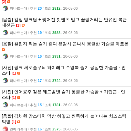
[2]
퍼나르는매
l
추천
20
l
조회
2812
l
26-08-06
[움짤] 검정 탱크탑 + 찢어진 핫팬츠 입고 꿀렁거리는 안유진 복근
내전근
[1]
퍼나르는매
l
추천
19
l
조회
2588
l
26-08-06
[움짤] 챌린지 찍는 슬기 웬디 은갈치 끈나시 몽글한 가슴골 페로몬
퍼나르는매
l
추천
16
l
조회
2931
l
26-08-06
[사진] 핑크 세로줄무늬 하이레그 수영복 슬기 몽실한 가슴골 - 인
스타
[1]
퍼나르는매
l
추천
17
l
조회
2744
l
26-08-06
[사진] 인어공주 같은 레드벨벳 슬기 몽글한 가슴골 + 기립근 - 인
스타
[1]
퍼나르는매
l
추천
15
l
조회
1781
l
26-08-06
[움짤] 김채원 맘스터치 먹방 하얗고 찐득하게 늘어나는 치즈스틱
먹방
[1]
연예가중매
l
추천
16
l
조회
2575
l
26-08-06