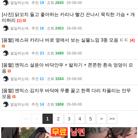
열일하는매
l
추천
19
l
조회
2845
l
26-08-06
[사진] 닭꼬치 들고 좋아하는 카리나 빨간 끈나시 묵직한 가슴 + 개
미허리
[1]
열일하는매
l
추천
16
l
조회
2403
l
26-08-06
[움짤] 에스파 카리나 바로 옆에서 보는 실물느낌 3종 모음 ㄷㄷ
[4]
열일하는매
l
추천
23
l
조회
3480
l
26-08-06
[움짤] 엔믹스 설윤아 바닥안무 + 발차기 + 쫀쫀한 흰속 엉덩이 모
음
열일하는매
l
추천
21
l
조회
3284
l
26-08-06
[움짤] 엔믹스 김지우 바닥에 무릎 꿇고 한쪽 다리 차올리는 안무
모음
열일하는매
l
추천
14
l
조회
1808
l
26-08-06
<<
<
1
2
3
4
5
>
>>