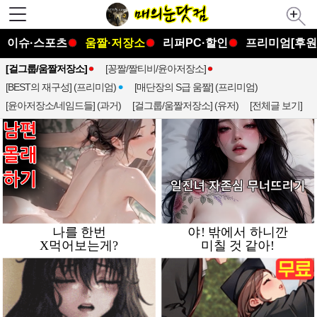
이슈·스포츠
움짤·저장소
리퍼PC·할인
프리미엄[후원
[걸그룹/움짤저장소]
[꽁짤/짤티비/윤아저장소]
[BEST의 재구성] (프리미엄)
[매단장의 S급 움짤] (프리미엄)
[윤아저장소/네임드들] (과거)
[걸그룹/움짤저장소] (유저)
[전체글 보기]