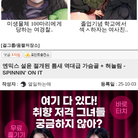
[걸그룹/움짤저장소]
댓글:
3
적립
엔믹스 설윤 절개된 틈새 역대급 가슴골 + 혀놀림 -
SPINNIN' ON IT
작성자
:
열일하는매
등록일
: 25-10-03