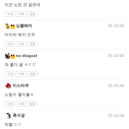
이건 노린 것 같은데
수정
삭제
답글
싱클레어
25-10-04
마지막 뭐지 오우
수정
삭제
답글
no disgust
25-10-04
와 좋다 골 ㅎㄷㄷ
수정
삭제
답글
미스타쿠
25-10-04
노림수 좋아욯ㅎ
수정
삭제
답글
축구공
25-10-04
막짤 ㄷㄷ