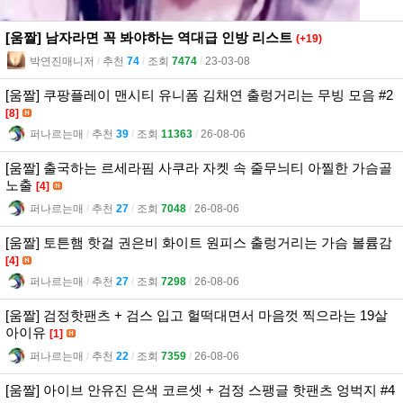
[움짤] 남자라면 꼭 봐야하는 역대급 인방 리스트
(+19)
박연진매니저
l
추천
74
l
조회
7474
l
23-03-08
[움짤] 쿠팡플레이 맨시티 유니폼 김채연 출렁거리는 무빙 모음 #2
[8]
퍼나르는매
l
추천
39
l
조회
11363
l
26-08-06
[움짤] 출국하는 르세라핌 사쿠라 자켓 속 줄무늬티 아찔한 가슴골
노출
[4]
퍼나르는매
l
추천
27
l
조회
7048
l
26-08-06
[움짤] 토튼햄 핫걸 권은비 화이트 원피스 출렁거리는 가슴 볼륨감
[4]
퍼나르는매
l
추천
27
l
조회
7298
l
26-08-06
[움짤] 검정핫팬츠 + 검스 입고 헐떡대면서 마음껏 찍으라는 19살
아이유
[1]
퍼나르는매
l
추천
22
l
조회
7359
l
26-08-06
[움짤] 아이브 안유진 은색 코르셋 + 검정 스팽글 핫팬츠 엉벅지 #4