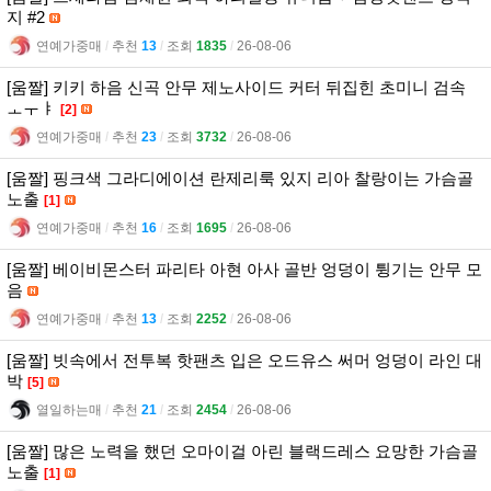
지 #2
연예가중매
l
추천
13
l
조회
1835
l
26-08-06
[움짤] 키키 하음 신곡 안무 제노사이드 커터 뒤집힌 초미니 검속
ㅗㅜㅑ
[2]
연예가중매
l
추천
23
l
조회
3732
l
26-08-06
[움짤] 핑크색 그라디에이션 란제리룩 있지 리아 찰랑이는 가슴골
노출
[1]
연예가중매
l
추천
16
l
조회
1695
l
26-08-06
[움짤] 베이비몬스터 파리타 아현 아사 골반 엉덩이 튕기는 안무 모
음
연예가중매
l
추천
13
l
조회
2252
l
26-08-06
[움짤] 빗속에서 전투복 핫팬츠 입은 오드유스 써머 엉덩이 라인 대
박
[5]
열일하는매
l
추천
21
l
조회
2454
l
26-08-06
[움짤] 많은 노력을 했던 오마이걸 아린 블랙드레스 요망한 가슴골
노출
[1]