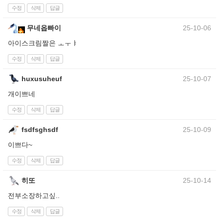
수정
삭제
답글
무네옵빠이
25-10-06
아이스크림짤은 ㅗㅜㅑ
수정
삭제
답글
huxusuheuf
25-10-07
개이쁘네
수정
삭제
답글
fsdfsghsdf
25-10-09
이쁘다~
수정
삭제
답글
히또
25-10-14
전부소장하고싶..
수정
삭제
답글