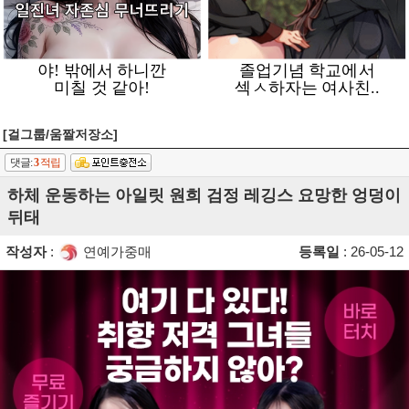
[걸그룹/움짤저장소]
댓글:
3
적립
하체 운동하는 아일릿 원희 검정 레깅스 요망한 엉덩이
뒤태
작성자
:
연예가중매
등록일
: 26-05-12