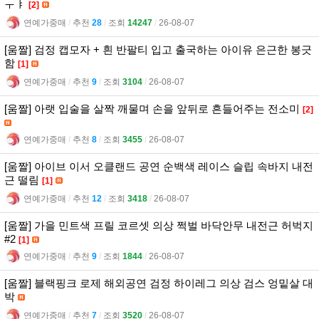
ㅜㅑ
[2]
연예가중매
l
추천
28
l
조회
14247
l
26-08-07
[움짤] 검정 캡모자 + 흰 반팔티 입고 출국하는 아이유 은근한 봉긋
함
[1]
연예가중매
l
추천
9
l
조회
3104
l
26-08-07
[움짤] 아랫 입술을 살짝 깨물며 손을 앞뒤로 흔들어주는 전소미
[2]
연예가중매
l
추천
8
l
조회
3455
l
26-08-07
[움짤] 아이브 이서 오클랜드 공연 순백색 레이스 슬립 속바지 내전
근 떨림
[1]
연예가중매
l
추천
12
l
조회
3418
l
26-08-07
[움짤] 가을 민트색 프릴 코르셋 의상 쩍벌 바닥안무 내전근 허벅지
#2
[1]
연예가중매
l
추천
9
l
조회
1844
l
26-08-07
[움짤] 블랙핑크 로제 해외공연 검정 하이레그 의상 검스 엉밑살 대
박
연예가중매
l
추천
7
l
조회
3520
l
26-08-07