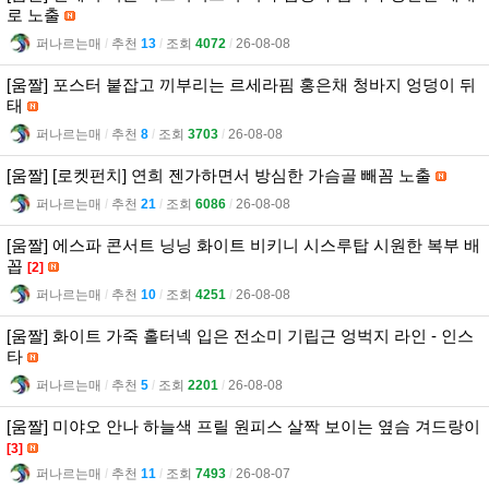
로 노출
퍼나르는매
l
추천
13
l
조회
4072
l
26-08-08
[움짤] 포스터 붙잡고 끼부리는 르세라핌 홍은채 청바지 엉덩이 뒤
태
퍼나르는매
l
추천
8
l
조회
3703
l
26-08-08
[움짤] [로켓펀치] 연희 젠가하면서 방심한 가슴골 빼꼼 노출
퍼나르는매
l
추천
21
l
조회
6086
l
26-08-08
[움짤] 에스파 콘서트 닝닝 화이트 비키니 시스루탑 시원한 복부 배
꼽
[2]
퍼나르는매
l
추천
10
l
조회
4251
l
26-08-08
[움짤] 화이트 가죽 홀터넥 입은 전소미 기립근 엉벅지 라인 - 인스
타
퍼나르는매
l
추천
5
l
조회
2201
l
26-08-08
[움짤] 미야오 안나 하늘색 프릴 원피스 살짝 보이는 옆슴 겨드랑이
[3]
퍼나르는매
l
추천
11
l
조회
7493
l
26-08-07