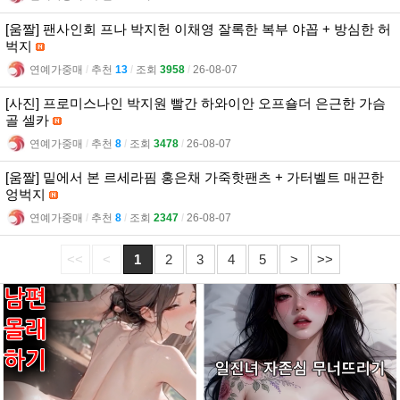
[움짤] 팬사인회 프나 박지헌 이채영 잘록한 복부 야꼽 + 방심한 허
벅지
연예가중매
l
추천
13
l
조회
3958
l
26-08-07
[사진] 프로미스나인 박지원 빨간 하와이안 오프숄더 은근한 가슴
골 셀카
연예가중매
l
추천
8
l
조회
3478
l
26-08-07
[움짤] 밑에서 본 르세라핌 홍은채 가죽핫팬츠 + 가터벨트 매끈한
엉벅지
연예가중매
l
추천
8
l
조회
2347
l
26-08-07
<<
<
1
2
3
4
5
>
>>