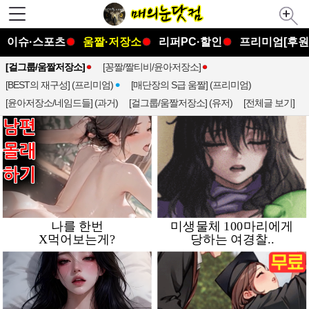
이슈·스포츠
움짤·저장소
리퍼PC·할인
프리미엄[후원
[걸그룹/움짤저장소]
[꽁짤/짤티비/윤아저장소]
[BEST의 재구성] (프리미엄)
[매단장의 S급 움짤] (프리미엄)
[윤아저장소/네임드들] (과거)
[걸그룹/움짤저장소] (유저)
[전체글 보기]