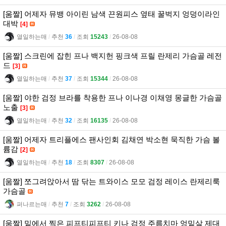
[움짤] 어제자 뮤뱅 아이린 남색 끈원피스 옆태 꿀벅지 엉덩이라인
대박
[4]
열일하는매
l
추천
36
l
조회
15243
l
26-08-08
[움짤] 스크린에 잡힌 프나 백지헌 핑크색 프릴 란제리 가슴골 레전
드
[3]
열일하는매
l
추천
37
l
조회
15344
l
26-08-08
[움짤] 야한 검정 브라를 착용한 프나 이나경 이채영 몽글한 가슴골
노출
[3]
열일하는매
l
추천
32
l
조회
16135
l
26-08-08
[움짤] 어제자 트리플에스 팬사인회 김채연 박소현 묵직한 가슴 볼
륨감
[2]
열일하는매
l
추천
18
l
조회
8307
l
26-08-08
[움짤] 쪼그려앉아서 땀 닦는 트와이스 모모 검정 레이스 란제리룩
가슴골
퍼나르는매
l
추천
7
l
조회
3262
l
26-08-08
[움짤] 밑에서 찍은 피프티피프티 키나 검정 주름치마 엉밑살 제대