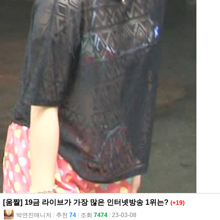
[움짤] 19금 라이브가 가장 많은 인터넷방송 1위는?
(+19)
박연진매니저
l
추천
74
l
조회
7474
l
23-03-08