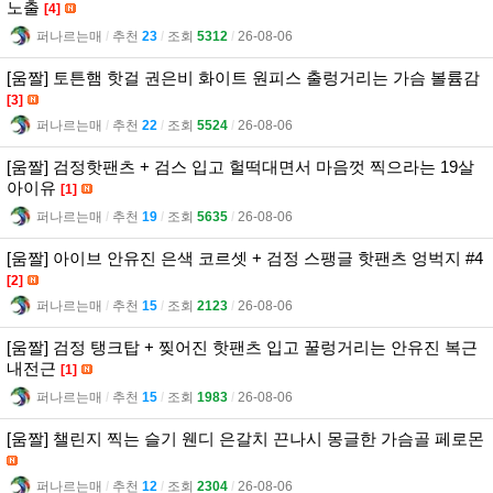
노출
[4]
퍼나르는매
l
추천
23
l
조회
5312
l
26-08-06
[움짤] 토튼햄 핫걸 권은비 화이트 원피스 출렁거리는 가슴 볼륨감
[3]
퍼나르는매
l
추천
22
l
조회
5524
l
26-08-06
[움짤] 검정핫팬츠 + 검스 입고 헐떡대면서 마음껏 찍으라는 19살
아이유
[1]
퍼나르는매
l
추천
19
l
조회
5635
l
26-08-06
[움짤] 아이브 안유진 은색 코르셋 + 검정 스팽글 핫팬츠 엉벅지 #4
[2]
퍼나르는매
l
추천
15
l
조회
2123
l
26-08-06
[움짤] 검정 탱크탑 + 찢어진 핫팬츠 입고 꿀렁거리는 안유진 복근
내전근
[1]
퍼나르는매
l
추천
15
l
조회
1983
l
26-08-06
[움짤] 챌린지 찍는 슬기 웬디 은갈치 끈나시 몽글한 가슴골 페로몬
퍼나르는매
l
추천
12
l
조회
2304
l
26-08-06