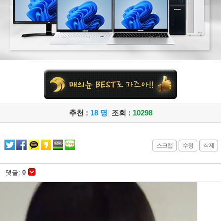
추천 :
18 명
|
조회 :
10298
스크랩
수정
삭제
댓글:
0