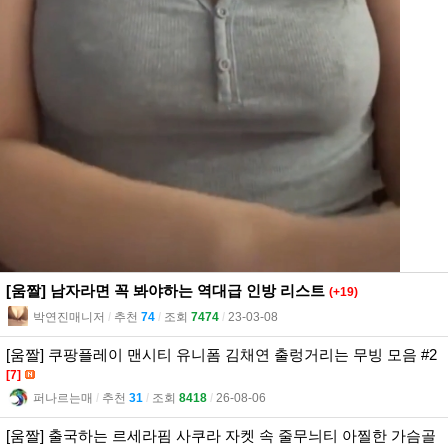
[움짤] 남자라면 꼭 봐야하는 역대급 인방 리스트
(+19)
박연진매니저
l
추천
74
l
조회
7474
l
23-03-08
[움짤] 쿠팡플레이 맨시티 유니폼 김채연 출렁거리는 무빙 모음 #2
[7]
퍼나르는매
l
추천
31
l
조회
8418
l
26-08-06
[움짤] 출국하는 르세라핌 사쿠라 자켓 속 줄무늬티 아찔한 가슴골