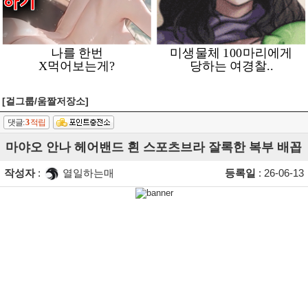
[걸그룹/움짤저장소]
댓글:
3
적립
마야오 안나 헤어밴드 흰 스포츠브라 잘록한 복부 배꼽
작성자
:
열일하는매
등록일
: 26-06-13