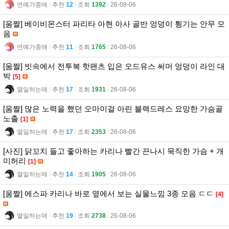
연예가중매
l
추천
12
l
조회
1392
l
26-08-06
[움짤] 베이비몬스터 파리타 아현 아사 골반 엉덩이 튕기는 안무 모
음
연예가중매
l
추천
11
l
조회
1765
l
26-08-06
[움짤] 빗속에서 전투복 핫팬츠 입은 오드유스 써머 엉덩이 라인 대
박
[5]
열일하는매
l
추천
17
l
조회
1931
l
26-08-06
[움짤] 많은 노력을 했던 오마이걸 아린 블랙드레스 요망한 가슴골
노출
[1]
열일하는매
l
추천
17
l
조회
2353
l
26-08-06
[사진] 닭꼬치 들고 좋아하는 카리나 빨간 끈나시 묵직한 가슴 + 개
미허리
[1]
열일하는매
l
추천
14
l
조회
1905
l
26-08-06
[움짤] 에스파 카리나 바로 옆에서 보는 실물느낌 3종 모음 ㄷㄷ
[4]
열일하는매
l
추천
19
l
조회
2738
l
26-08-06