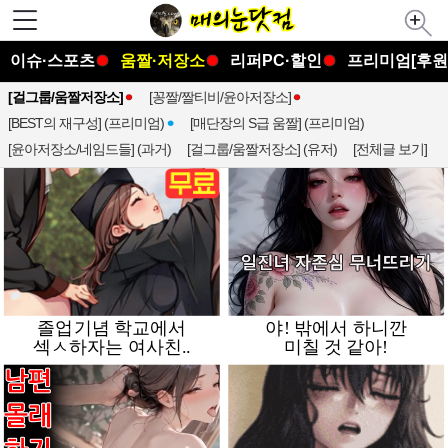
이슈·스포츠
움짤·저장소
리퍼PC·할인
프리미엄[후원
[걸그룹/움짤저장소]
[꽁짤/짤티비/윤아저장소]
[BEST의 재구성] (프리미엄)
[매단장의 S급 움짤] (프리미엄)
[윤아저장소/네임드들] (과거)
[걸그룹/움짤저장소] (유저)
[전체글 보기]