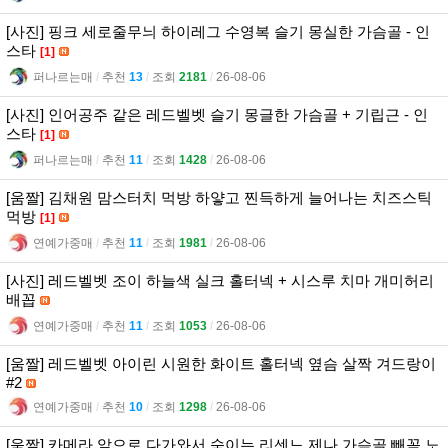
[사진] 핑크 세로줄무늬 하이레그 수영복 슬기 몽실한 가슴골 - 인
스타
[1]
퍼나르는매
l
추천
13
l
조회
2181
l
26-08-06
[사진] 인어공주 같은 레드벨벳 슬기 몽글한 가슴골 + 기립근 - 인
스타
[1]
퍼나르는매
l
추천
11
l
조회
1428
l
26-08-06
[움짤] 김채원 맘스터치 먹방 하얗고 찐득하게 늘어나는 치즈스틱
먹방
[1]
연예가중매
l
추천
11
l
조회
1981
l
26-08-06
[사진] 레드벨벳 조이 하늘색 실크 홀터넥 + 시스루 치마 개미허리
배꼽
연예가중매
l
추천
11
l
조회
1053
l
26-08-06
[움짤] 레드벨벳 아이린 시원한 화이트 홀터넥 옆슴 살짝 겨드랑이
#2
연예가중매
l
추천
10
l
조회
1298
l
26-08-06
[움짤] 카메라 앞으로 다가와서 숙이는 리센느 제나 가슴골 빼꼼 노