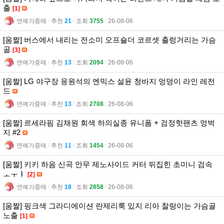
출
[1]
연예가중매
l
추천
21
l
조회
3755
l
26-08-06
[움짤] 버스에서 내리는 전소미 오프숄더 코르셋 출렁거리는 가슴
골
[3]
연예가중매
l
추천
13
l
조회
2094
l
26-08-06
[움짤] LG 야구장 응원석의 엔믹스 설윤 청바지 엉덩이 라인 레전
드
연예가중매
l
추천
13
l
조회
2708
l
26-08-06
[움짤] 르세라핌 김채원 회색 하의실종 유니폼 + 검정핫팬츠 엉벅
지 #2
연예가중매
l
추천
11
l
조회
1454
l
26-08-06
[움짤] 키키 하음 신곡 안무 제노사이드 커터 뒤집힌 초미니 검속
ㅗㅜㅑ
[2]
연예가중매
l
추천
18
l
조회
2858
l
26-08-06
[움짤] 핑크색 그라디에이션 란제리룩 있지 리아 찰랑이는 가슴골
노출
[1]