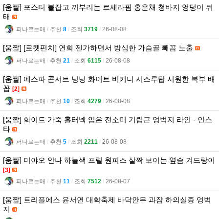
[움짤] 포스터 붙잡고 끼부리는 르세라핌 홍은채 청바지 엉덩이 뒤
태
퍼나르는매
l
추천
8
l
조회
3719
l
26-08-08
[움짤] [로켓펀치] 연희 젠가하면서 방심한 가슴골 빼꼼 노출
퍼나르는매
l
추천
21
l
조회
6115
l
26-08-08
[움짤] 에스파 콘서트 닝닝 화이트 비키니 시스루탑 시원한 복부 배
꼽
[2]
퍼나르는매
l
추천
10
l
조회
4279
l
26-08-08
[움짤] 화이트 가죽 홀터넥 입은 전소미 기립근 엉벅지 라인 - 인스
타
퍼나르는매
l
추천
5
l
조회
2211
l
26-08-08
[움짤] 미야오 안나 하늘색 프릴 원피스 살짝 보이는 옆슴 겨드랑이
[3]
퍼나르는매
l
추천
11
l
조회
7512
l
26-08-07
[움짤] 트리플에스 윤서연 대학축제 바닥안무 과잠 하의실종 엉벅
지