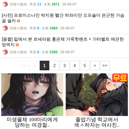
연예가중매
l
추천
13
l
조회
3971
l
26-08-07
[사진] 프로미스나인 박지원 빨간 하와이안 오프숄더 은근한 가슴
골 셀카
연예가중매
l
추천
8
l
조회
3484
l
26-08-07
[움짤] 밑에서 본 르세라핌 홍은채 가죽핫팬츠 + 가터벨트 매끈한
엉벅지
연예가중매
l
추천
8
l
조회
2360
l
26-08-07
<<
<
1
2
3
4
5
>
>>