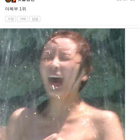
야복부 1위
수정
삭제
답글