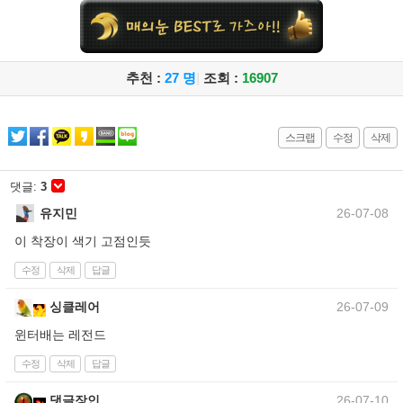
추천 :
27 명
|
조회 :
16907
스크랩
수정
삭제
댓글:
3
유지민
26-07-08
이 착장이 색기 고점인듯
수정
삭제
답글
싱클레어
26-07-09
윈터배는 레전드
수정
삭제
답글
댓글장인
26-07-10