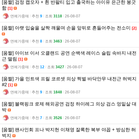
[움짤] 검정 캡모자 + 흰 반팔티 입고 출국하는 아이유 은근한 봉긋
함
[1]
연예가중매
l
추천
9
l
조회
3118
l
26-08-07
[움짤] 아랫 입술을 살짝 깨물며 손을 앞뒤로 흔들어주는 전소미
[2]
연예가중매
l
추천
8
l
조회
3463
l
26-08-07
[움짤] 아이브 이서 오클랜드 공연 순백색 레이스 슬립 속바지 내전
근 떨림
[1]
연예가중매
l
추천
12
l
조회
3427
l
26-08-07
[움짤] 가을 민트색 프릴 코르셋 의상 쩍벌 바닥안무 내전근 허벅지
#2
[1]
연예가중매
l
추천
9
l
조회
1848
l
26-08-07
[움짤] 블랙핑크 로제 해외공연 검정 하이레그 의상 검스 엉밑살 대
박
연예가중매
l
추천
7
l
조회
3526
l
26-08-07
[움짤] 팬사인회 프나 박지헌 이채영 잘록한 복부 야꼽 + 방심한 허
벅지