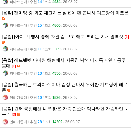
퍼나르는매
l
추천
14
l
조회
4934
l
26-08-07
[움짤] 팬미팅 중 외모 체크하는 설윤이 흰 끈나시 겨드랑이 페로몬
퍼나르는매
l
추천
15
l
조회
4860
l
26-08-07
[움짤] [아이브] 행사 중에 자컨 캠 보고 애교 부리는 이서 얼빡샷
[1]
퍼나르는매
l
추천
11
l
조회
3369
l
26-08-07
[움짤] 레드벨벳 아이린 해변에서 시원한 남색 미시룩 + 인어공주
몸매
[1]
퍼나르는매
l
추천
13
l
조회
4356
l
26-08-07
[움짤] 출국하는 트와이스 미나 검정 끈나시 우아한 겨드랑이 페로
몬
연예가중매
l
추천
10
l
조회
1526
l
26-08-07
[움짤] 윈터 공항패션 너무 얇은 가죽 민소매 적나라한 가슴라인 ㅗ
ㅜㅑ
[2]
연예가중매
l
추천
28
l
조회
14302
l
26-08-07