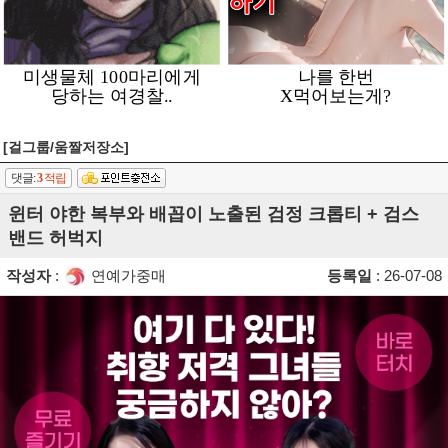
[걸그룹/움짤저장소]
댓글:
3
적립
윈터 야한 복부와 배꼽이 노출된 검정 크롭티 + 검스
밴드 허벅지
작성자
:
연예가중매
등록일
: 26-07-08