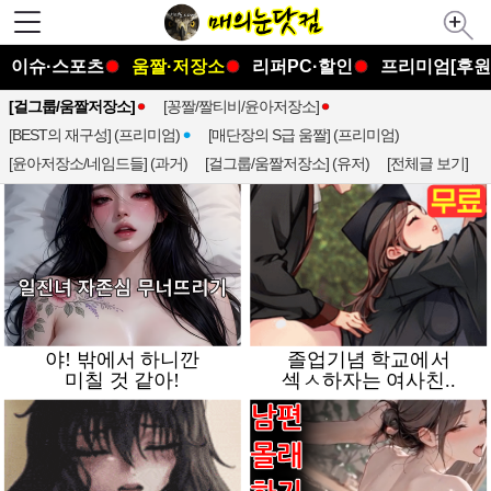
이슈·스포츠
움짤·저장소
리퍼PC·할인
프리미엄[후원
[걸그룹/움짤저장소]
[꽁짤/짤티비/윤아저장소]
[BEST의 재구성] (프리미엄)
[매단장의 S급 움짤] (프리미엄)
[윤아저장소/네임드들] (과거)
[걸그룹/움짤저장소] (유저)
[전체글 보기]