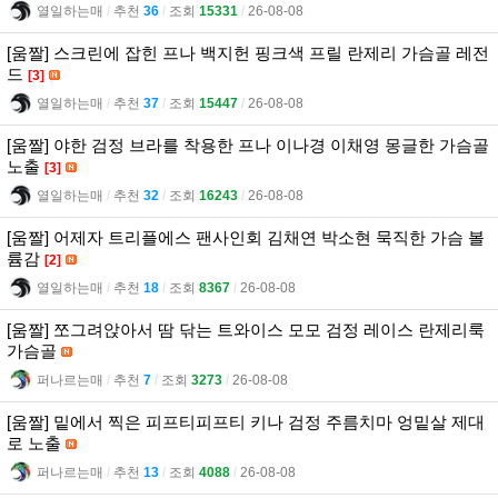
열일하는매
l
추천
36
l
조회
15331
l
26-08-08
[움짤] 스크린에 잡힌 프나 백지헌 핑크색 프릴 란제리 가슴골 레전
드
[3]
열일하는매
l
추천
37
l
조회
15447
l
26-08-08
[움짤] 야한 검정 브라를 착용한 프나 이나경 이채영 몽글한 가슴골
노출
[3]
열일하는매
l
추천
32
l
조회
16243
l
26-08-08
[움짤] 어제자 트리플에스 팬사인회 김채연 박소현 묵직한 가슴 볼
륨감
[2]
열일하는매
l
추천
18
l
조회
8367
l
26-08-08
[움짤] 쪼그려앉아서 땀 닦는 트와이스 모모 검정 레이스 란제리룩
가슴골
퍼나르는매
l
추천
7
l
조회
3273
l
26-08-08
[움짤] 밑에서 찍은 피프티피프티 키나 검정 주름치마 엉밑살 제대
로 노출
퍼나르는매
l
추천
13
l
조회
4088
l
26-08-08