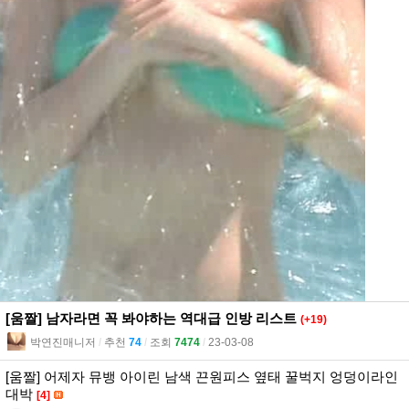
[움짤] 남자라면 꼭 봐야하는 역대급 인방 리스트
(+19)
박연진매니저
l
추천
74
l
조회
7474
l
23-03-08
[움짤] 어제자 뮤뱅 아이린 남색 끈원피스 옆태 꿀벅지 엉덩이라인
대박
[4]