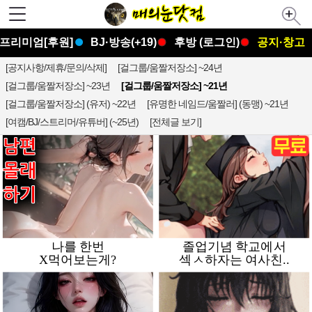
프리미엄[후원]
BJ·방송(+19)
후방 (로그인)
공지·창고
[공지사항/제휴/문의/삭제]
[걸그룹/움짤저장소] ~24년
[걸그룹/움짤저장소] ~23년
[걸그룹/움짤저장소] ~21년
[걸그룹/움짤저장소] (유저) ~22년
[유명한 네임드/움짤러] (동맹) ~21년
[여캠/BJ/스트리머/유튜버] (~25년)
[전체글 보기]