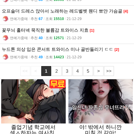
오프솔더 드레스 앉아서 노래하는 레드벨벳 웬디 뽀얀 가슴골
[4]
연예가중매
l
추천
67
l
조회
15510
l
21-12-29
꽃무늬 홀터넥 묵직한 볼륨감 트와이스 지효
[1]
연예가중매
l
추천
40
l
조회
12571
l
21-12-29
누드톤 의상 입은 콘서트 트와이스 미나 골반돌리기 ㄷㄷ
[2]
연예가중매
l
추천
49
l
조회
14423
l
21-12-29
<<
<
1
2
3
4
5
>
>>