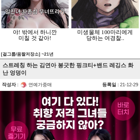
[걸그룹/움짤저장소] ~21년
스트레칭 하는 김연아 봉긋한 핑크티+밴드 레깅스 화
난 엉덩이
작성자
:
연예가중매
등록일
: 21-12-29