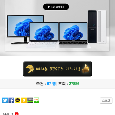
추천 :
97 명
|
조회 :
27886
스크랩
댓글:
3