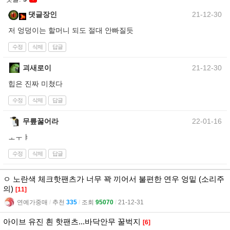
댓글장인
21-12-30
저 엉덩이는 할머니 되도 절대 안빠질듯
수정
삭제
답글
괴새로이
21-12-30
힙은 진짜 미쳤다
수정
삭제
답글
무릎꿇어라
22-01-16
ㅗㅜㅑ
수정
삭제
답글
ㅇ 노란색 체크핫팬츠가 너무 꽉 끼어서 불편한 연우 엉밑 (소리주
의)
[11]
연예가중매
l
추천
335
l
조회
95070
l
21-12-31
아이브 유진 흰 핫팬츠...바닥안무 꿀벅지
[6]