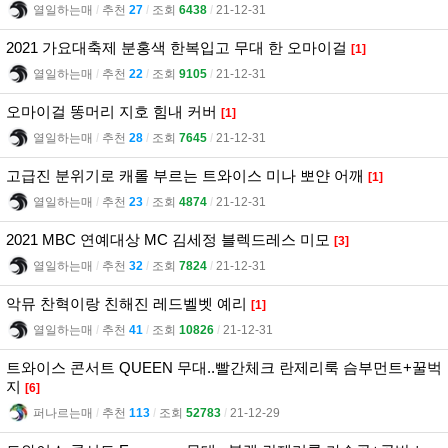
열일하는매
l
추천
27
l
조회
6438
l
21-12-31
2021 가요대축제 분홍색 한복입고 무대 한 오마이걸
[1]
열일하는매
l
추천
22
l
조회
9105
l
21-12-31
오마이걸 똥머리 지호 힘내 커버
[1]
열일하는매
l
추천
28
l
조회
7645
l
21-12-31
고급진 분위기로 캐롤 부르는 트와이스 미나 뽀얀 어깨
[1]
열일하는매
l
추천
23
l
조회
4874
l
21-12-31
2021 MBC 연예대상 MC 김세정 블렉드레스 미모
[3]
열일하는매
l
추천
32
l
조회
7824
l
21-12-31
악뮤 찬혁이랑 친해진 레드벨벳 예리
[1]
열일하는매
l
추천
41
l
조회
10826
l
21-12-31
트와이스 콘서트 QUEEN 무대..빨간체크 란제리룩 슴부먼트+꿀벅
지
[6]
퍼나르는매
l
추천
113
l
조회
52783
l
21-12-29