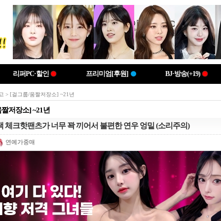
리퍼PC·할인
프리미엄[후원]
BJ·방송(+19)
고
> [걸그룹/움짤저장소] ~21년
움짤저장소] ~21년
색 체크핫팬츠가 너무 꽉 끼어서 불편한 연우 엉밑 (소리주의)
연예가중매