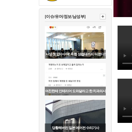
[이슈/유머/정보/남성부]
'사상 첫 압수수색' 축협 성접대까지 터졌다!!
여친한테 인테리어 도와달라고 한 치과의사
당황해버린 일본 에어컨 수리기사