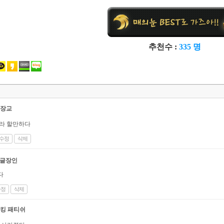
추천수 :
335 명
건
장교
라 할만하다
수정
삭제
글장인
다
수정
삭제
킹 패티쉬