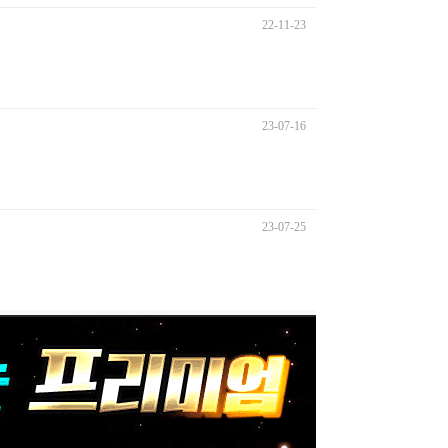
22-11-23
23-07-16
23-07-25