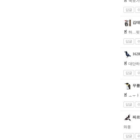
국보가
답글
김턔
하....핏
답글
1628
대단하다
답글
무릎
ㅗㅜㅑ
답글
짜르
와옹
답글