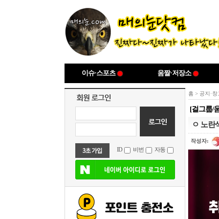
이슈·스포츠
움짤·저장소
홈
>
공지·창
[걸그룹/
ㅇ 노란
작성자:
ID
비번
자동