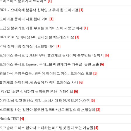
크리스마스 분위기의 트와이스
[1]
2021 가요대축제 분홍색 한복입고 무대 한 오마이걸
[1]
오마이걸 똥머리 지호 힘내 커버
[1]
고급진 분위기로 캐롤 부르는 트와이스 미나 뽀얀 어깨
[1]
2021 MBC 연예대상 MC 김세정 블렉드레스 미모
[3]
악뮤 찬혁이랑 친해진 레드벨벳 예리
[1]
트와이스 콘서트 QUEEN 무대..빨간체크 란제리룩 슴부먼트+꿀벅지
[6]
트와이스 콘서트 Espresso 무대...블랙 란제리룩 가슴골+골반 노출
[6]
연보라색 수영복같은...반짝이 하이레그 의상...트와이스 모모
[5]
빨간체크 란제리룩..윗슴골이 대박인 트와이스 사나
[6]
[VIVIZ] 최근 상체까지 묵직해진 은하 - V라이브
[6]
야한 의상 입고 패션쇼 워킹...소녀시대 태연,유리,윤아,효연
[6]
스트레칭 하는 김연아 봉긋한 핑크티+밴드 레깅스 화난 엉덩이
[3]
Hotlink TEST
[4]
오프솔더 드레스 앉아서 노래하는 레드벨벳 웬디 뽀얀 가슴골
[4]