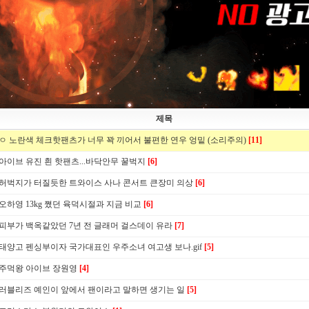
제목
ㅇ 노란색 체크핫팬츠가 너무 꽉 끼어서 불편한 연우 엉밑 (소리주의)
[11]
아이브 유진 흰 핫팬츠...바닥안무 꿀벅지
[6]
허벅지가 터질듯한 트와이스 사나 콘서트 큰장미 의상
[6]
오하영 13kg 쪘던 육덕시절과 지금 비교
[6]
피부가 백옥같았던 7년 전 글래머 걸스데이 유라
[7]
태양고 펜싱부이자 국가대표인 우주소녀 여고생 보나.gif
[5]
주먹왕 아이브 장원영
[4]
러블리즈 예인이 앞에서 팬이라고 말하면 생기는 일
[5]