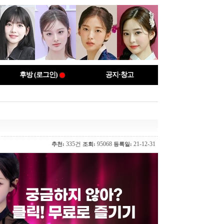
후방 (로그인)
공지·창고
335건
95068
21-12-31
추천:
조회:
등록일: