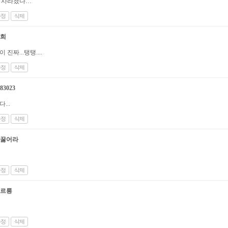
 사라졌다…
수정
삭제
희
이 진짜...탱탱....
수정
삭제
83023
...
수정
삭제
꿇어라
수정
삭제
르릉
수정
삭제