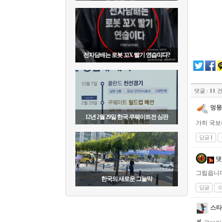
전자담배는 로봇 꼬X 빨기 연습이다?
댓글 :
11
멍뭉
12년 2월 29일 한국 쿠웨이트전 심판
가히 국보
답글
1
댓
그립읍니
한국의 새로운 그늘막
답글
스타