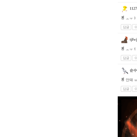
1127
ㅗㅜㅑ
답글
tjfw
ㅗㅜㅕ
답글
순수
안돼 
답글