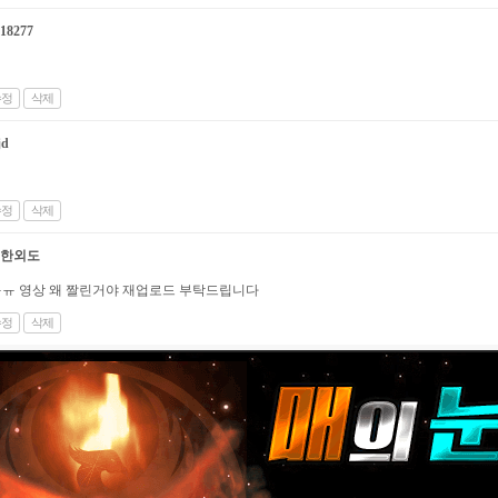
18277
수정
삭제
jd
수정
삭제
한외도
ㅠㅠ 영상 왜 짤린거야 재업로드 부탁드립니다
수정
삭제