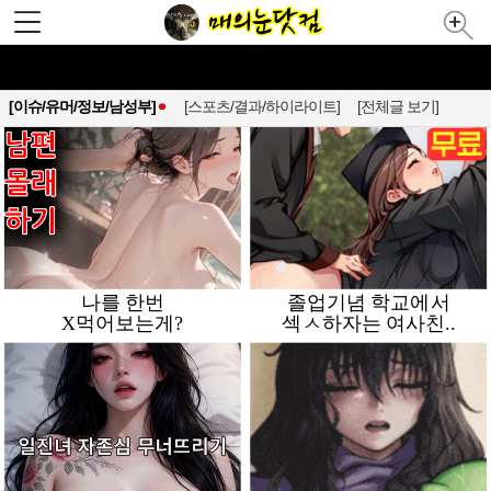
[이슈/유머/정보/남성부]
[스포츠/결과/하이라이트]
[전체글 보기]