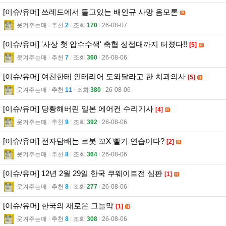
[이슈/유머] 쓰레드에서 돌고있는 배인규 사망 음모론
웃겨주는매
l
추천
2
l
조회
170
l
26-08-07
[이슈/유머] '사상 첫 압수수색' 축협 성접대까지 터졌다!!
[5]
웃겨주는매
l
추천
7
l
조회
360
l
26-08-06
[이슈/유머] 여친한테 인테리어 도와달라고 한 치과의사
[5]
웃겨주는매
l
추천
11
l
조회
380
l
26-08-06
[이슈/유머] 당황해버린 일본 에어컨 수리기사
[4]
웃겨주는매
l
추천
9
l
조회
392
l
26-08-06
[이슈/유머] 전자담배는 로봇 꼬X 빨기 연습이다?
[2]
웃겨주는매
l
추천
8
l
조회
364
l
26-08-06
[이슈/유머] 12년 2월 29일 한국 쿠웨이트전 심판
[1]
웃겨주는매
l
추천
8
l
조회
277
l
26-08-06
[이슈/유머] 한국의 새로운 그늘막
[1]
웃겨주는매
l
추천
8
l
조회
308
l
26-08-06