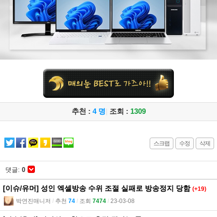
추천 :
4 명
|
조회 :
1309
스크랩
수정
삭제
댓글:
0
[이슈/유머] 성인 엑셀방송 수위 조절 실패로 방송정지 당함
(+19)
박연진매니저
l
추천
74
l
조회
7474
l
23-03-08