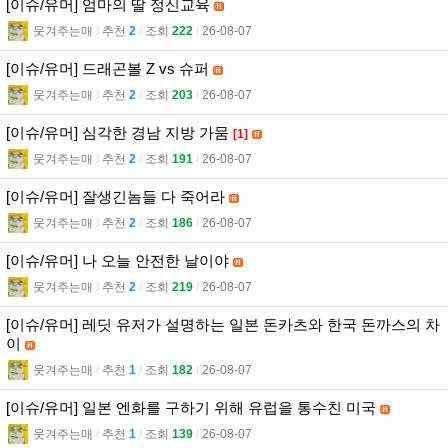
[이슈/유머] 엄마의 딸 정신교육
웃겨주는매
l
추천
2
l
조회
222
l
26-08-07
[이슈/유머] 드래곤볼 Z vs 슈퍼
웃겨주는매
l
추천
2
l
조회
203
l
26-08-07
[이슈/유머] 심각한 경남 지방 가뭄
[1]
웃겨주는매
l
추천
2
l
조회
191
l
26-08-07
[이슈/유머] 잘생긴놈들 다 죽어라
웃겨주는매
l
추천
2
l
조회
186
l
26-08-07
[이슈/유머] 나 오늘 안전한 날이야
웃겨주는매
l
추천
2
l
조회
219
l
26-08-07
[이슈/유머] 레딧 유저가 설명하는 일본 돈카츠와 한국 돈까스의 차
이
웃겨주는매
l
추천
1
l
조회
182
l
26-08-07
[이슈/유머] 일본 엔화를 구하기 위해 유럽을 통수친 미국
웃겨주는매
l
추천
1
l
조회
139
l
26-08-07