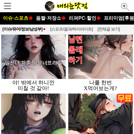
이슈·스포츠
움짤·저장소
리퍼PC·할인
프리미엄[후원
[이슈/유머/정보/남성부]
[스포츠/결과/하이라이트]
[전체글 보기]