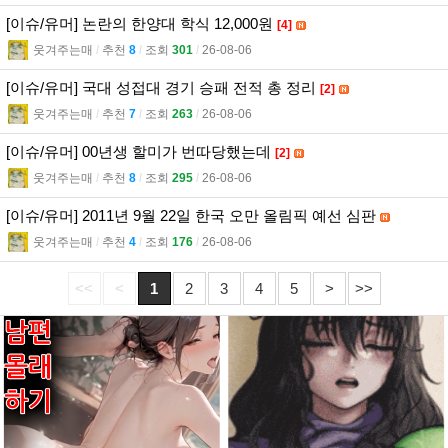
[이슈/유머] 논란의 한양대 학식 12,000원
[4]
웃겨주는매
l
추천
8
l
조회
301
l
26-08-06
[이슈/유머] 국대 성접대 경기 승패 전적 총 정리
[2]
웃겨주는매
l
추천
7
l
조회
263
l
26-08-06
[이슈/유머] 00년생 할미가 번따당했는데
[2]
웃겨주는매
l
추천
8
l
조회
295
l
26-08-06
[이슈/유머] 2011년 9월 22일 한국 오만 올림픽 예선 심판
웃겨주는매
l
추천
4
l
조회
176
l
26-08-06
<<
<
1
2
3
4
5
>
>>