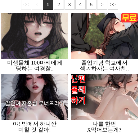
<<
<
1
2
3
4
5
>
>>