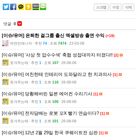
스크랩
수정
삭제
댓글:
0
[이슈/유머] 은퇴한 걸그룹 출신 엑셀방송 출연 수익
(+19)
박연진매니저
l
추천
74
l
조회
7474
l
23-03-08
[이슈/유머] '사상 첫 압수수색' 축협 성접대까지 터졌다!!
[2]
웃겨주는매
l
추천
1
l
조회
107
l
26-08-06
[이슈/유머] 여친한테 인테리어 도와달라고 한 치과의사
[1]
웃겨주는매
l
추천
1
l
조회
116
l
26-08-06
[이슈/유머] 당황해버린 일본 에어컨 수리기사
[1]
웃겨주는매
l
추천
1
l
조회
106
l
26-08-06
[이슈/유머] 전자담배는 로봇 꼬X 빨기 연습이다?
[1]
웃겨주는매
l
추천
1
l
조회
101
l
26-08-06
[이슈/유머] 12년 2월 29일 한국 쿠웨이트전 심판
[1]