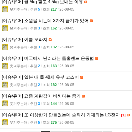
[이슈/유머] 귤 5kg 팔고 4.5kg 보내는 이유
웃겨주는매
l
추천
5
l
조회
217
l
26-08-05
[이슈/유머] 소원을 비는데 3가지 금기가 있어
웃겨주는매
l
추천
3
l
조회
162
l
26-08-05
[이슈/유머] 이름 꼬라지
웃겨주는매
l
추천
3
l
조회
132
l
26-08-05
[이슈/유머] 미국에서 난리라는 톰홀랜드 운동법
웃겨주는매
l
추천
2
l
조회
163
l
26-08-05
[이슈/유머] 일본 애 둘 48세 유부 코스어
웃겨주는매
l
추천
2
l
조회
182
l
26-08-05
[이슈/유머] 요즘 계란값이 비싸다는 증거
웃겨주는매
l
추천
3
l
조회
144
l
26-08-05
[이슈/유머] 또 이상한거 만들었는데 솔직히 기대되는 LG전자
[1]
웃겨주는매
l
추천
5
l
조회
275
l
26-08-05