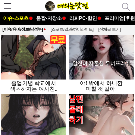
이슈·스포츠
움짤·저장소
리퍼PC·할인
프리미엄[후원
[이슈/유머/정보/남성부]
[스포츠/결과/하이라이트]
[전체글 보기]