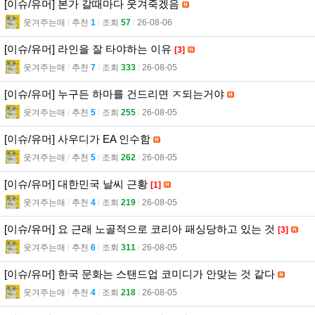
[이슈/유머] 본가 갈때마다 웃겨죽겠음
웃겨주는매
l
추천
1
l
조회
57
l
26-08-06
[이슈/유머] 라인을 잘 타야하는 이유
[3]
웃겨주는매
l
추천
7
l
조회
333
l
26-08-05
[이슈/유머] 누구든 하마를 건드리면 ㅈ되는거야
웃겨주는매
l
추천
5
l
조회
255
l
26-08-05
[이슈/유머] 사우디가 EA 인수함
웃겨주는매
l
추천
5
l
조회
262
l
26-08-05
[이슈/유머] 대한민국 날씨 근황
[1]
웃겨주는매
l
추천
4
l
조회
219
l
26-08-05
[이슈/유머] 요 근래 노골적으로 코리아 패싱당하고 있는 것
[3]
웃겨주는매
l
추천
6
l
조회
311
l
26-08-05
[이슈/유머] 한국 문화는 스탠드업 코미디가 안맞는 것 같다
웃겨주는매
l
추천
4
l
조회
218
l
26-08-05