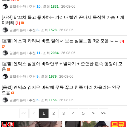
열일하는매
l
추천
10
l
조회
1831
l
26-08-06
[사진] 닭꼬치 들고 좋아하는 카리나 빨간 끈나시 묵직한 가슴 + 개
미허리
[1]
열일하는매
l
추천
8
l
조회
1528
l
26-08-06
[움짤] 에스파 카리나 바로 옆에서 보는 실물느낌 3종 모음 ㄷㄷ
[3]
열일하는매
l
추천
11
l
조회
2084
l
26-08-06
[움짤] 엔믹스 설윤아 바닥안무 + 발차기 + 쫀쫀한 흰속 엉덩이 모
음
열일하는매
l
추천
9
l
조회
1979
l
26-08-06
[움짤] 엔믹스 김지우 바닥에 무릎 꿇고 한쪽 다리 차올리는 안무
모음
열일하는매
l
추천
6
l
조회
1156
l
26-08-06
<<
<
1
2
3
4
5
>
>>