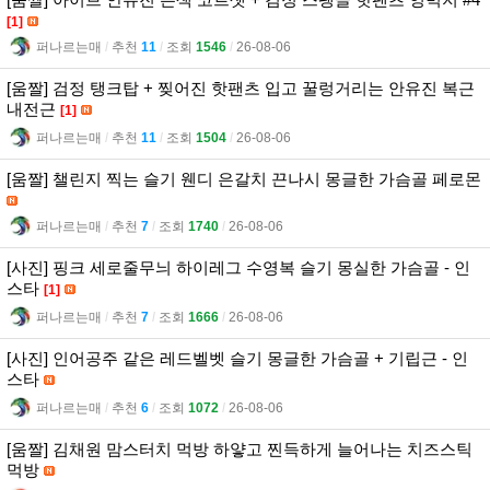
[1]
퍼나르는매
l
추천
11
l
조회
1546
l
26-08-06
[움짤] 검정 탱크탑 + 찢어진 핫팬츠 입고 꿀렁거리는 안유진 복근
내전근
[1]
퍼나르는매
l
추천
11
l
조회
1504
l
26-08-06
[움짤] 챌린지 찍는 슬기 웬디 은갈치 끈나시 몽글한 가슴골 페로몬
퍼나르는매
l
추천
7
l
조회
1740
l
26-08-06
[사진] 핑크 세로줄무늬 하이레그 수영복 슬기 몽실한 가슴골 - 인
스타
[1]
퍼나르는매
l
추천
7
l
조회
1666
l
26-08-06
[사진] 인어공주 같은 레드벨벳 슬기 몽글한 가슴골 + 기립근 - 인
스타
퍼나르는매
l
추천
6
l
조회
1072
l
26-08-06
[움짤] 김채원 맘스터치 먹방 하얗고 찐득하게 늘어나는 치즈스틱
먹방