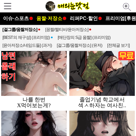
이슈·스포츠
움짤·저장소
리퍼PC·할인
프리미엄[후원
[걸그룹/움짤저장소]
[꽁짤/짤티비/윤아저장소]
[BEST의 재구성] (프리미엄)
[매단장의 S급 움짤] (프리미엄)
[윤아저장소/네임드들] (과거)
[걸그룹/움짤저장소] (유저)
[전체글 보기]