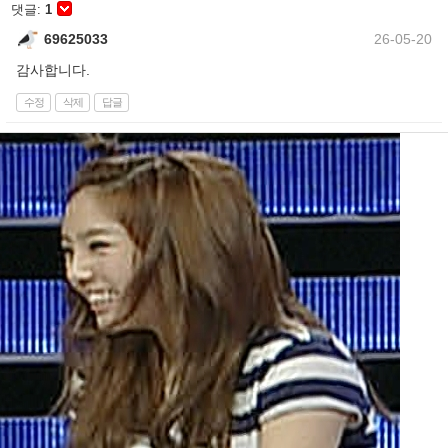
댓글:
1
69625033
26-05-20
감사합니다.
수정
삭제
답글