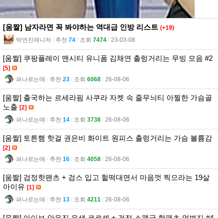
[움짤] 남자라면 꼭 봐야하는 역대급 인방 리스트
(+19)
박연진매니저
l
추천
74
l
조회
7474
l
23-03-08
[움짤] 쿠팡플레이 맨시티 유니폼 김채연 출렁거리는 무빙 모음 #2
[5]
퍼나르는매
l
추천
23
l
조회
6068
l
26-08-06
[움짤] 출국하는 르세라핌 사쿠라 자켓 속 줄무늬티 아찔한 가슴골
노출
[2]
퍼나르는매
l
추천
14
l
조회
3738
l
26-08-06
[움짤] 토튼햄 핫걸 권은비 화이트 원피스 출렁거리는 가슴 볼륨감
[2]
퍼나르는매
l
추천
16
l
조회
4058
l
26-08-06
[움짤] 검정핫팬츠 + 검스 입고 헐떡대면서 마음껏 찍으라는 19살
아이유
[1]
퍼나르는매
l
추천
13
l
조회
4211
l
26-08-06
[움짤] 아이브 안유진 은색 코르셋 + 검정 스팽글 핫팬츠 엉벅지 #4