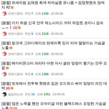
[움짤] 르세라핌 김채원 회색 하의실종 유니폼 + 검정핫팬츠 엉벅
지 #2
연예가중매
l
추천
7
l
조회
1156
l
26-08-06
[움짤] 키키 하음 신곡 안무 제노사이드 커터 뒤집힌 초미니 검속
ㅗㅜㅑ
[1]
연예가중매
l
추천
9
l
조회
2128
l
26-08-06
[움짤] 핑크색 그라디에이션 란제리룩 있지 리아 찰랑이는 가슴골
노출
연예가중매
l
추천
7
l
조회
1109
l
26-08-06
[움짤] 베이비몬스터 파리타 아현 아사 골반 엉덩이 튕기는 안무 모
음
연예가중매
l
추천
6
l
조회
1386
l
26-08-06
[움짤] 빗속에서 전투복 핫팬츠 입은 오드유스 써머 엉덩이 라인 대
박
[4]
열일하는매
l
추천
10
l
조회
1451
l
26-08-06
[움짤] 많은 노력을 했던 오마이걸 아린 블랙드레스 요망한 가슴골
노출
[1]