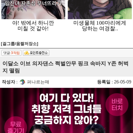
[걸그룹/움짤저장소]
댓글:
3
적립
이달소 이브 의자댄스 쩍벌안무 핑크 속바지 Y존 허벅
지 떨림
작성자
:
퍼나르는매
등록일
: 26-05-09