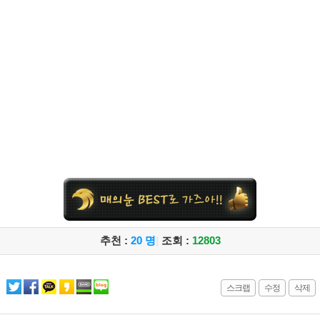
추천 :
20 명
|
조회 :
12803
스크랩
수정
삭제