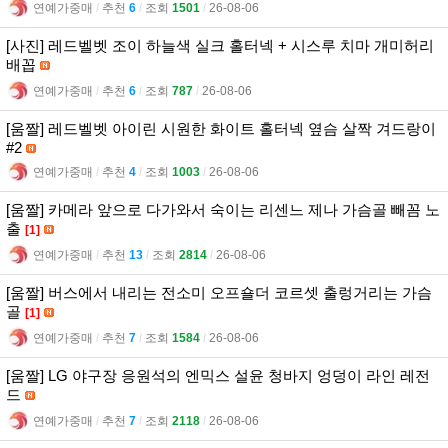
연예가중매
l
추천
6
l
조회
1501
l
26-08-06
[사진] 레드벨벳 조이 하늘색 실크 홀터넥 + 시스루 치마 개미허리
배꼽
연예가중매
l
추천
6
l
조회
787
l
26-08-06
[움짤] 레드벨벳 아이린 시원한 화이트 홀터넥 옆슴 살짝 겨드랑이
#2
연예가중매
l
추천
4
l
조회
1003
l
26-08-06
[움짤] 카메라 앞으로 다가와서 숙이는 리센느 제나 가슴골 빼꼼 노
출
[1]
연예가중매
l
추천
13
l
조회
2814
l
26-08-06
[움짤] 버스에서 내리는 전소미 오프숄더 코르셋 출렁거리는 가슴
골
[1]
연예가중매
l
추천
7
l
조회
1584
l
26-08-06
[움짤] LG 야구장 응원석의 엔믹스 설윤 청바지 엉덩이 라인 레전
드
연예가중매
l
추천
7
l
조회
2118
l
26-08-06