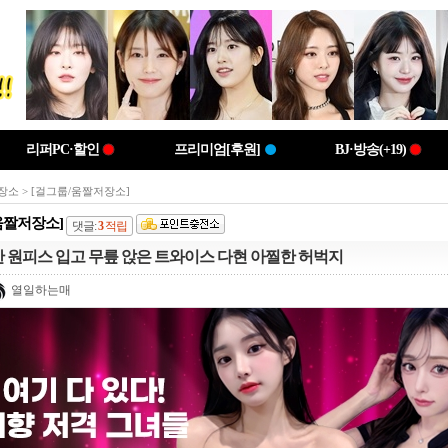
리퍼PC·할인
프리미엄[후원]
BJ·방송(+19)
장소
> [걸그룹/움짤저장소]
움짤저장소]
댓글:
3
적립
 원피스 입고 무릎 앉은 트와이스 다현 아찔한 허벅지
열일하는매