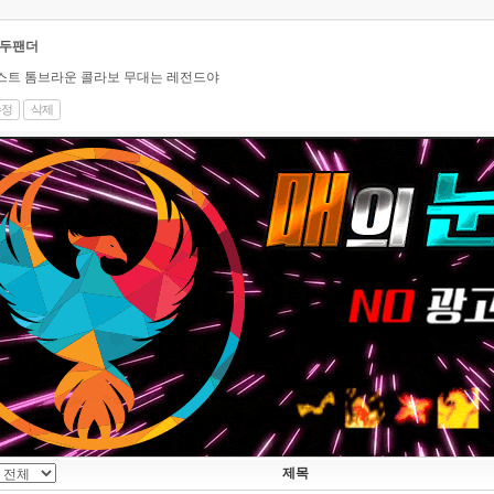
두팬더
트 톰브라운 콜라보 무대는 레전드야
수정
삭제
제목