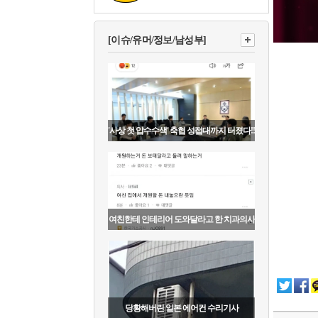
[이슈/유머/정보/남성부]
'사상 첫 압수수색' 축협 성접대까지 터졌다!!
여친한테 인테리어 도와달라고 한 치과의사
당황해버린 일본 에어컨 수리기사