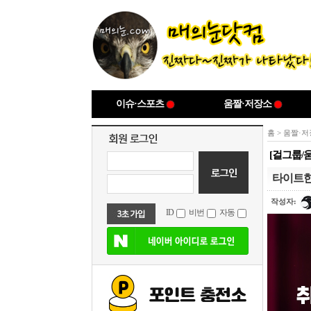
이슈·스포츠
움짤·저장소
홈
>
움짤·저
[걸그룹/
타이트한
작성자:
ID
비번
자동