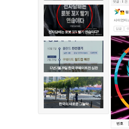
댓글 :
1
건
핑
사이언티스
답글
전자담배는 로봇 꼬X 빨기 연습이다?
12년 2월 29일 한국 쿠웨이트전 심판
한국의 새로운 그늘막
번호