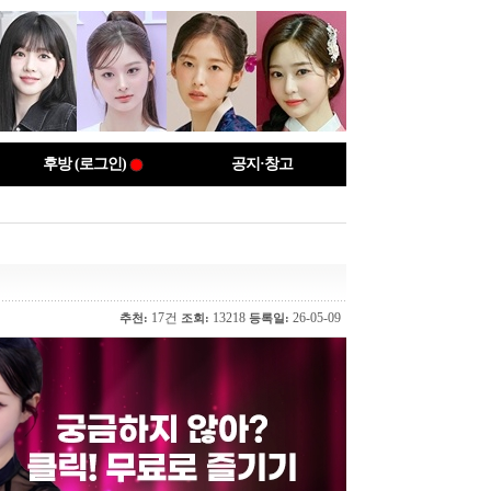
후방 (로그인)
공지·창고
17건
13218
26-05-09
추천:
조회:
등록일: