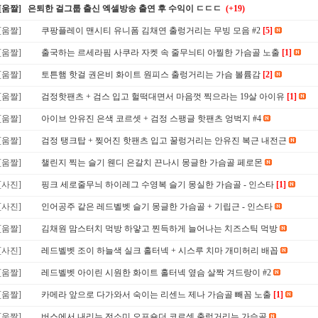
[움짤] 은퇴한 걸그룹 출신 엑셀방송 출연 후 수익이 ㄷㄷㄷ
(+19)
[움짤]
쿠팡플레이 맨시티 유니폼 김채연 출렁거리는 무빙 모음 #2
[5]
[움짤]
출국하는 르세라핌 사쿠라 자켓 속 줄무늬티 아찔한 가슴골 노출
[1]
[움짤]
토튼햄 핫걸 권은비 화이트 원피스 출렁거리는 가슴 볼륨감
[2]
[움짤]
검정핫팬츠 + 검스 입고 헐떡대면서 마음껏 찍으라는 19살 아이유
[1]
[움짤]
아이브 안유진 은색 코르셋 + 검정 스팽글 핫팬츠 엉벅지 #4
[움짤]
검정 탱크탑 + 찢어진 핫팬츠 입고 꿀렁거리는 안유진 복근 내전근
[움짤]
챌린지 찍는 슬기 웬디 은갈치 끈나시 몽글한 가슴골 페로몬
[사진]
핑크 세로줄무늬 하이레그 수영복 슬기 몽실한 가슴골 - 인스타
[1]
[사진]
인어공주 같은 레드벨벳 슬기 몽글한 가슴골 + 기립근 - 인스타
[움짤]
김채원 맘스터치 먹방 하얗고 찐득하게 늘어나는 치즈스틱 먹방
[사진]
레드벨벳 조이 하늘색 실크 홀터넥 + 시스루 치마 개미허리 배꼽
[움짤]
레드벨벳 아이린 시원한 화이트 홀터넥 옆슴 살짝 겨드랑이 #2
[움짤]
카메라 앞으로 다가와서 숙이는 리센느 제나 가슴골 빼꼼 노출
[1]
[움짤]
버스에서 내리는 전소미 오프숄더 코르셋 출렁거리는 가슴골