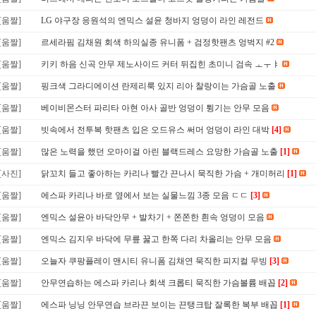
[움짤]
LG 야구장 응원석의 엔믹스 설윤 청바지 엉덩이 라인 레전드
[움짤]
르세라핌 김채원 회색 하의실종 유니폼 + 검정핫팬츠 엉벅지 #2
[움짤]
키키 하음 신곡 안무 제노사이드 커터 뒤집힌 초미니 검속 ㅗㅜㅑ
[움짤]
핑크색 그라디에이션 란제리룩 있지 리아 찰랑이는 가슴골 노출
[움짤]
베이비몬스터 파리타 아현 아사 골반 엉덩이 튕기는 안무 모음
[움짤]
빗속에서 전투복 핫팬츠 입은 오드유스 써머 엉덩이 라인 대박
[4]
[움짤]
많은 노력을 했던 오마이걸 아린 블랙드레스 요망한 가슴골 노출
[1]
[사진]
닭꼬치 들고 좋아하는 카리나 빨간 끈나시 묵직한 가슴 + 개미허리
[1]
[움짤]
에스파 카리나 바로 옆에서 보는 실물느낌 3종 모음 ㄷㄷ
[3]
[움짤]
엔믹스 설윤아 바닥안무 + 발차기 + 쫀쫀한 흰속 엉덩이 모음
[움짤]
엔믹스 김지우 바닥에 무릎 꿇고 한쪽 다리 차올리는 안무 모음
[움짤]
오늘자 쿠팡플레이 맨시티 유니폼 김채연 묵직한 피지컬 무빙
[3]
[움짤]
안무연습하는 에스파 카리나 회색 크롭티 묵직한 가슴볼륨 배꼽
[2]
[움짤]
에스파 닝닝 안무연습 브라끈 보이는 끈탱크탑 잘록한 복부 배꼽
[1]