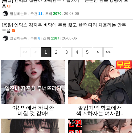
[움짤] 엔믹스 설윤아 바닥안무 + 발차기 + 쫀쫀한 흰속 엉덩이 모
음
열일하는매
l
추천
11
l
조회
2070
l
26-08-06
[움짤] 엔믹스 김지우 바닥에 무릎 꿇고 한쪽 다리 차올리는 안무
모음
열일하는매
l
추천
8
l
조회
1187
l
26-08-06
<<
<
1
2
3
4
5
>
>>