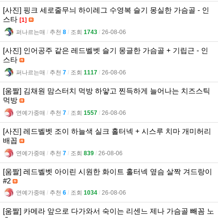
[사진] 핑크 세로줄무늬 하이레그 수영복 슬기 몽실한 가슴골 - 인
스타
[1]
퍼나르는매
l
추천
8
l
조회
1743
l
26-08-06
[사진] 인어공주 같은 레드벨벳 슬기 몽글한 가슴골 + 기립근 - 인
스타
퍼나르는매
l
추천
7
l
조회
1117
l
26-08-06
[움짤] 김채원 맘스터치 먹방 하얗고 찐득하게 늘어나는 치즈스틱
먹방
연예가중매
l
추천
7
l
조회
1557
l
26-08-06
[사진] 레드벨벳 조이 하늘색 실크 홀터넥 + 시스루 치마 개미허리
배꼽
연예가중매
l
추천
7
l
조회
839
l
26-08-06
[움짤] 레드벨벳 아이린 시원한 화이트 홀터넥 옆슴 살짝 겨드랑이
#2
연예가중매
l
추천
6
l
조회
1034
l
26-08-06
[움짤] 카메라 앞으로 다가와서 숙이는 리센느 제나 가슴골 빼꼼 노