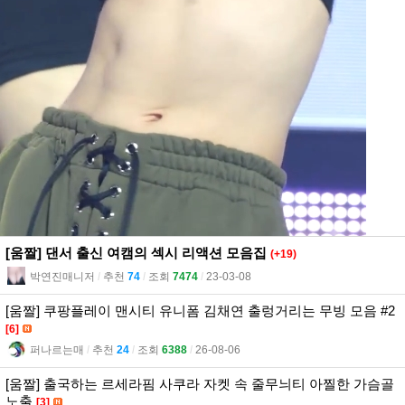
[움짤] 댄서 출신 여캠의 섹시 리액션 모음집
(+19)
박연진매니저
l
추천
74
l
조회
7474
l
23-03-08
[움짤] 쿠팡플레이 맨시티 유니폼 김채연 출렁거리는 무빙 모음 #2
[6]
퍼나르는매
l
추천
24
l
조회
6388
l
26-08-06
[움짤] 출국하는 르세라핌 사쿠라 자켓 속 줄무늬티 아찔한 가슴골
노출
[3]