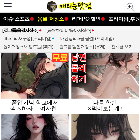
이슈·스포츠
움짤·저장소
리퍼PC·할인
프리미엄[후원
[걸그룹/움짤저장소]
[꽁짤/짤티비/윤아저장소]
[BEST의 재구성] (프리미엄)
[매단장의 S급 움짤] (프리미엄)
[윤아저장소/네임드들] (과거)
[걸그룹/움짤저장소] (유저)
[전체글 보기]