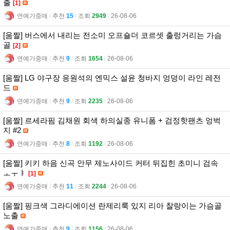
출
[1]
연예가중매
l
추천
15
l
조회
2949
l
26-08-06
[움짤] 버스에서 내리는 전소미 오프숄더 코르셋 출렁거리는 가슴
골
[2]
연예가중매
l
추천
9
l
조회
1654
l
26-08-06
[움짤] LG 야구장 응원석의 엔믹스 설윤 청바지 엉덩이 라인 레전
드
연예가중매
l
추천
9
l
조회
2235
l
26-08-06
[움짤] 르세라핌 김채원 회색 하의실종 유니폼 + 검정핫팬츠 엉벅
지 #2
연예가중매
l
추천
8
l
조회
1192
l
26-08-06
[움짤] 키키 하음 신곡 안무 제노사이드 커터 뒤집힌 초미니 검속
ㅗㅜㅑ
[1]
연예가중매
l
추천
11
l
조회
2244
l
26-08-06
[움짤] 핑크색 그라디에이션 란제리룩 있지 리아 찰랑이는 가슴골
노출
연예가중매
l
추천
9
l
조회
1156
l
26-08-06