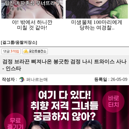
[걸그룹/움짤저장소]
댓글:
3
적립
검정 브라끈 삐져나온 봉긋한 검정 나시 트와이스 사나
- 인스타
작성자
:
퍼나르는매
등록일
: 26-05-09