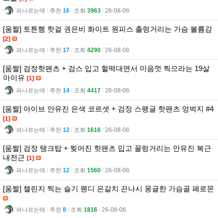
퍼나르는매
l
추천
16
l
조회
3963
l
26-08-06
[움짤] 토튼햄 핫걸 권은비 화이트 원피스 출렁거리는 가슴 볼륨감
[2]
퍼나르는매
l
추천
17
l
조회
4290
l
26-08-06
[움짤] 검정핫팬츠 + 검스 입고 헐떡대면서 마음껏 찍으라는 19살
아이유
[1]
퍼나르는매
l
추천
14
l
조회
4417
l
26-08-06
[움짤] 아이브 안유진 은색 코르셋 + 검정 스팽글 핫팬츠 엉벅지 #4
[1]
퍼나르는매
l
추천
12
l
조회
1616
l
26-08-06
[움짤] 검정 탱크탑 + 찢어진 핫팬츠 입고 꿀렁거리는 안유진 복근
내전근
[1]
퍼나르는매
l
추천
12
l
조회
1560
l
26-08-06
[움짤] 챌린지 찍는 슬기 웬디 은갈치 끈나시 몽글한 가슴골 페로몬
퍼나르는매
l
추천
8
l
조회
1816
l
26-08-06