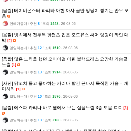
[움짤] 베이비몬스터 파리타 아현 아사 골반 엉덩이 튕기는 안무 모
음
연예가중매
l
추천
8
l
조회
1448
l
26-08-06
[움짤] 빗속에서 전투복 핫팬츠 입은 오드유스 써머 엉덩이 라인 대
박
[4]
열일하는매
l
추천
12
l
조회
1510
l
26-08-06
[움짤] 많은 노력을 했던 오마이걸 아린 블랙드레스 요망한 가슴골
노출
[1]
열일하는매
l
추천
13
l
조회
1914
l
26-08-06
[사진] 닭꼬치 들고 좋아하는 카리나 빨간 끈나시 묵직한 가슴 + 개
미허리
[1]
열일하는매
l
추천
10
l
조회
1576
l
26-08-06
[움짤] 에스파 카리나 바로 옆에서 보는 실물느낌 3종 모음 ㄷㄷ
[3]
열일하는매
l
추천
13
l
조회
2180
l
26-08-06