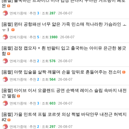
[움짤] 출국하는 트와이스 미나 검정 끈나시 우아한 겨드랑이 페로
몬
연예가중매
l
추천
3
l
조회
287
l
26-08-07
[움짤] 윈터 공항패션 너무 얇은 가죽 민소매 적나라한 가슴라인 ㅗ
ㅜㅑ
연예가중매
l
추천
5
l
조회
1980
l
26-08-07
[움짤] 검정 캡모자 + 흰 반팔티 입고 출국하는 아이유 은근한 봉긋
함
연예가중매
l
추천
2
l
조회
576
l
26-08-07
[움짤] 아랫 입술을 살짝 깨물며 손을 앞뒤로 흔들어주는 전소미
연예가중매
l
추천
2
l
조회
564
l
26-08-07
[움짤] 아이브 이서 오클랜드 공연 순백색 레이스 슬립 속바지 내전
근 떨림
연예가중매
l
추천
3
l
조회
603
l
26-08-07
[움짤] 가을 민트색 프릴 코르셋 의상 쩍벌 바닥안무 내전근 허벅지
#2
연예가중매
l
추천
2
l
조회
297
l
26-08-07