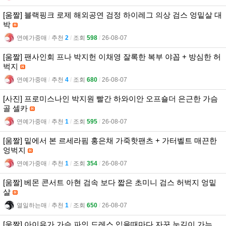
[움짤] 블랙핑크 로제 해외공연 검정 하이레그 의상 검스 엉밑살 대
박
연예가중매
l
추천
2
l
조회
598
l
26-08-07
[움짤] 팬사인회 프나 박지헌 이채영 잘록한 복부 야꼽 + 방심한 허
벅지
연예가중매
l
추천
4
l
조회
680
l
26-08-07
[사진] 프로미스나인 박지원 빨간 하와이안 오프숄더 은근한 가슴
골 셀카
연예가중매
l
추천
1
l
조회
595
l
26-08-07
[움짤] 밑에서 본 르세라핌 홍은채 가죽핫팬츠 + 가터벨트 매끈한
엉벅지
연예가중매
l
추천
1
l
조회
354
l
26-08-07
[움짤] 베몬 콘서트 아현 검속 보다 짧은 초미니 검스 허벅지 엉밑
살
열일하는매
l
추천
1
l
조회
650
l
26-08-07
[움짤] 아이유가 가슴 파인 드레스 입을때마다 자꾸 눈길이 가는