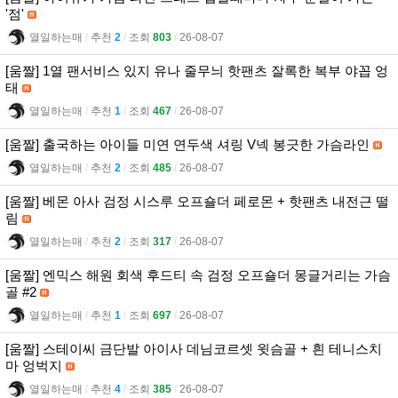
'점'
열일하는매
l
추천
2
l
조회
803
l
26-08-07
[움짤] 1열 팬서비스 있지 유나 줄무늬 핫팬츠 잘록한 복부 야꼽 엉
태
열일하는매
l
추천
1
l
조회
467
l
26-08-07
[움짤] 출국하는 아이들 미연 연두색 셔링 V넥 봉긋한 가슴라인
열일하는매
l
추천
2
l
조회
485
l
26-08-07
[움짤] 베몬 아사 검정 시스루 오프숄더 페로몬 + 핫팬츠 내전근 떨
림
열일하는매
l
추천
2
l
조회
317
l
26-08-07
[움짤] 엔믹스 해원 회색 후드티 속 검정 오프숄더 몽글거리는 가슴
골 #2
열일하는매
l
추천
1
l
조회
697
l
26-08-07
[움짤] 스테이씨 금단발 아이사 데님코르셋 윗슴골 + 흰 테니스치
마 엉벅지
열일하는매
l
추천
4
l
조회
385
l
26-08-07