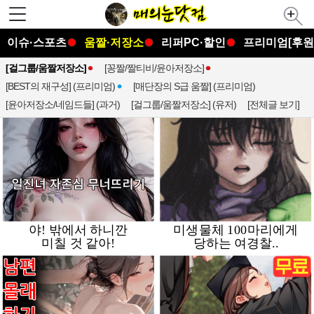
이슈·스포츠
움짤·저장소
리퍼PC·할인
프리미엄[후원
[걸그룹/움짤저장소]
[꽁짤/짤티비/윤아저장소]
[BEST의 재구성] (프리미엄)
[매단장의 S급 움짤] (프리미엄)
[윤아저장소/네임드들] (과거)
[걸그룹/움짤저장소] (유저)
[전체글 보기]