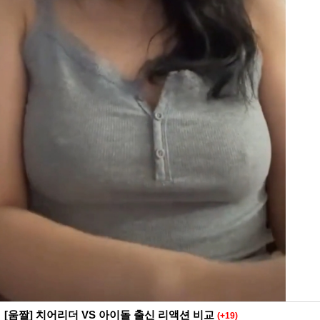
[움짤] 치어리더 VS 아이돌 출신 리액션 비교
(+19)