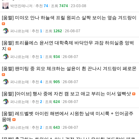
박연진매니저
l
추천
74
l
조회
7474
l
23-03-08
[움짤] 미야오 안나 하늘색 프릴 원피스 살짝 보이는 옆슴 겨드랑이
퍼나르는매
l
추천
1
l
조회
1262
l
26-08-07
[움짤] 트리플에스 윤서연 대학축제 바닥안무 과잠 하의실종 엉벅
지
퍼나르는매
l
추천
1
l
조회
934
l
26-08-07
[움짤] 팬미팅 중 외모 체크하는 설윤이 흰 끈나시 겨드랑이 페로몬
퍼나르는매
l
추천
4
l
조회
905
l
26-08-07
[움짤] [아이브] 행사 중에 자컨 캠 보고 애교 부리는 이서 얼빡샷
퍼나르는매
l
추천
2
l
조회
624
l
26-08-07
[움짤] 레드벨벳 아이린 해변에서 시원한 남색 미시룩 + 인어공주
몸매
퍼나르는매
l
추천
2
l
조회
643
l
26-08-07