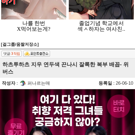
[걸그룹/움짤저장소]
댓글:
3
적립
하츠투하츠 지우 연두색 끈나시 잘록한 복부 배꼽- 위
버스
작성자
:
퍼나르는매
등록일
: 26-06-10