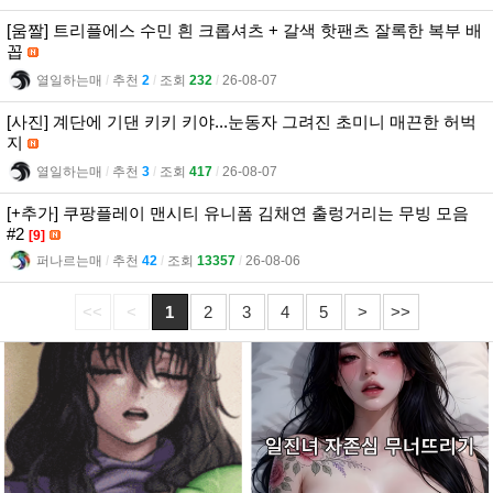
[움짤] 트리플에스 수민 흰 크롭셔츠 + 갈색 핫팬츠 잘록한 복부 배
꼽
열일하는매
l
추천
2
l
조회
232
l
26-08-07
[사진] 계단에 기댄 키키 키야...눈동자 그려진 초미니 매끈한 허벅
지
열일하는매
l
추천
3
l
조회
417
l
26-08-07
[+추가] 쿠팡플레이 맨시티 유니폼 김채연 출렁거리는 무빙 모음
#2
[9]
퍼나르는매
l
추천
42
l
조회
13357
l
26-08-06
<<
<
1
2
3
4
5
>
>>