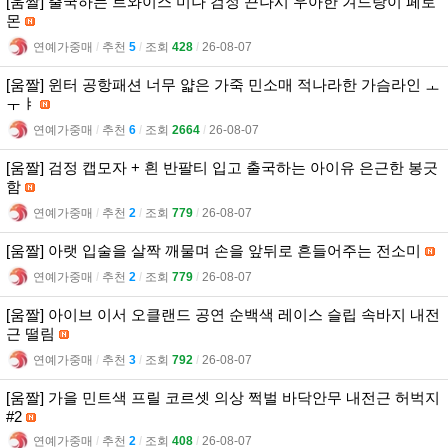
[움짤] 출국하는 트와이스 미나 검정 끈나시 우아한 겨드랑이 페로
몬
연예가중매
l
추천
5
l
조회
428
l
26-08-07
[움짤] 윈터 공항패션 너무 얇은 가죽 민소매 적나라한 가슴라인 ㅗ
ㅜㅑ
연예가중매
l
추천
6
l
조회
2664
l
26-08-07
[움짤] 검정 캡모자 + 흰 반팔티 입고 출국하는 아이유 은근한 봉긋
함
연예가중매
l
추천
2
l
조회
779
l
26-08-07
[움짤] 아랫 입술을 살짝 깨물며 손을 앞뒤로 흔들어주는 전소미
연예가중매
l
추천
2
l
조회
779
l
26-08-07
[움짤] 아이브 이서 오클랜드 공연 순백색 레이스 슬립 속바지 내전
근 떨림
연예가중매
l
추천
3
l
조회
792
l
26-08-07
[움짤] 가을 민트색 프릴 코르셋 의상 쩍벌 바닥안무 내전근 허벅지
#2
연예가중매
l
추천
2
l
조회
408
l
26-08-07