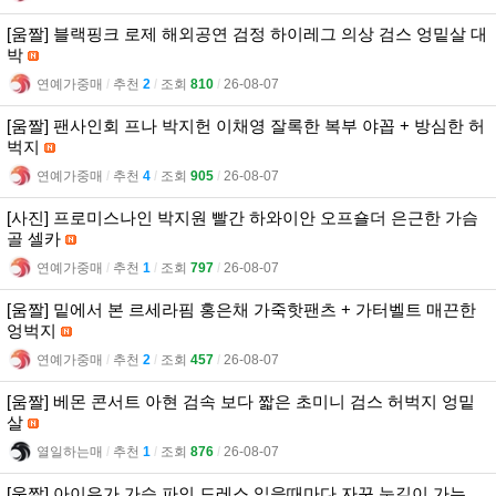
[움짤] 블랙핑크 로제 해외공연 검정 하이레그 의상 검스 엉밑살 대
박
연예가중매
l
추천
2
l
조회
810
l
26-08-07
[움짤] 팬사인회 프나 박지헌 이채영 잘록한 복부 야꼽 + 방심한 허
벅지
연예가중매
l
추천
4
l
조회
905
l
26-08-07
[사진] 프로미스나인 박지원 빨간 하와이안 오프숄더 은근한 가슴
골 셀카
연예가중매
l
추천
1
l
조회
797
l
26-08-07
[움짤] 밑에서 본 르세라핌 홍은채 가죽핫팬츠 + 가터벨트 매끈한
엉벅지
연예가중매
l
추천
2
l
조회
457
l
26-08-07
[움짤] 베몬 콘서트 아현 검속 보다 짧은 초미니 검스 허벅지 엉밑
살
열일하는매
l
추천
1
l
조회
876
l
26-08-07
[움짤] 아이유가 가슴 파인 드레스 입을때마다 자꾸 눈길이 가는