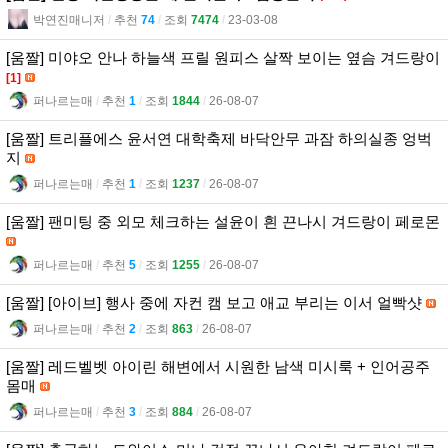
박연진매니저
l
추천
74
l
조회
7474
l
23-03-08
[움짤] 미야오 안나 하늘색 프릴 원피스 살짝 보이는 옆슴 겨드랑이
[1]
퍼나르는매
l
추천
1
l
조회
1844
l
26-08-07
[움짤] 트리플에스 윤서연 대학축제 바닥안무 과잠 하의실종 엉벅
지
퍼나르는매
l
추천
1
l
조회
1237
l
26-08-07
[움짤] 팬미팅 중 외모 체크하는 설윤이 흰 끈나시 겨드랑이 페로몬
퍼나르는매
l
추천
5
l
조회
1255
l
26-08-07
[움짤] [아이브] 행사 중에 자컨 캠 보고 애교 부리는 이서 얼빡샷
퍼나르는매
l
추천
2
l
조회
863
l
26-08-07
[움짤] 레드벨벳 아이린 해변에서 시원한 남색 미시룩 + 인어공주
몸매
퍼나르는매
l
추천
3
l
조회
884
l
26-08-07