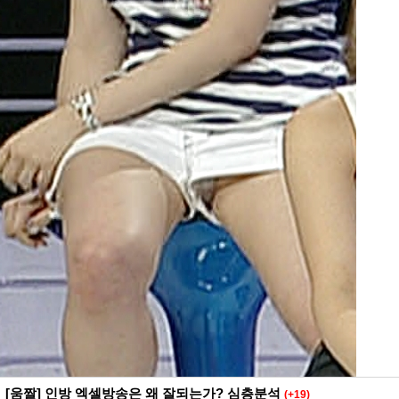
[움짤] 인방 엑셀방송은 왜 잘되는가? 심층분석
(+19)