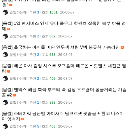
'점'
열일하는매
l
추천
3
l
조회
1051
l
26-08-07
[움짤] 1열 팬서비스 있지 유나 줄무늬 핫팬츠 잘록한 복부 야꼽 엉
태
열일하는매
l
추천
2
l
조회
607
l
26-08-07
[움짤] 출국하는 아이들 미연 연두색 셔링 V넥 봉긋한 가슴라인
열일하는매
l
추천
2
l
조회
633
l
26-08-07
[움짤] 베몬 아사 검정 시스루 오프숄더 페로몬 + 핫팬츠 내전근 떨
림
열일하는매
l
추천
2
l
조회
405
l
26-08-07
[움짤] 엔믹스 해원 회색 후드티 속 검정 오프숄더 몽글거리는 가슴
골 #2
열일하는매
l
추천
1
l
조회
898
l
26-08-07
[움짤] 스테이씨 금단발 아이사 데님코르셋 윗슴골 + 흰 테니스치
마 엉벅지
열일하는매
l
추천
5
l
조회
463
l
26-08-07