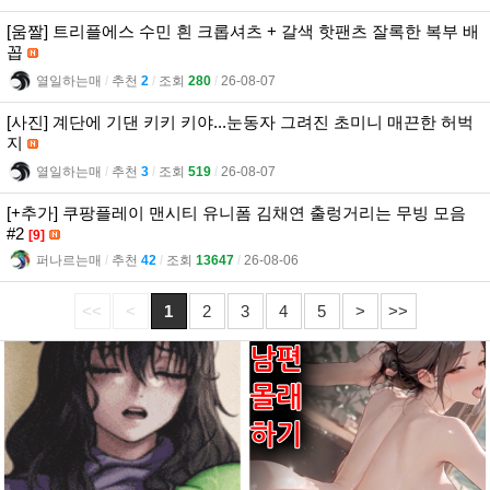
[움짤] 트리플에스 수민 흰 크롭셔츠 + 갈색 핫팬츠 잘록한 복부 배
꼽
열일하는매
l
추천
2
l
조회
280
l
26-08-07
[사진] 계단에 기댄 키키 키야...눈동자 그려진 초미니 매끈한 허벅
지
열일하는매
l
추천
3
l
조회
519
l
26-08-07
[+추가] 쿠팡플레이 맨시티 유니폼 김채연 출렁거리는 무빙 모음
#2
[9]
퍼나르는매
l
추천
42
l
조회
13647
l
26-08-06
<<
<
1
2
3
4
5
>
>>