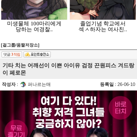
[걸그룹/움짤저장소]
댓글:
3
적립
기타 치는 어깨선이 이쁜 아이유 검정 끈원피스 겨드랑
이 페로몬
작성자
:
퍼나르는매
등록일
: 26-06-10