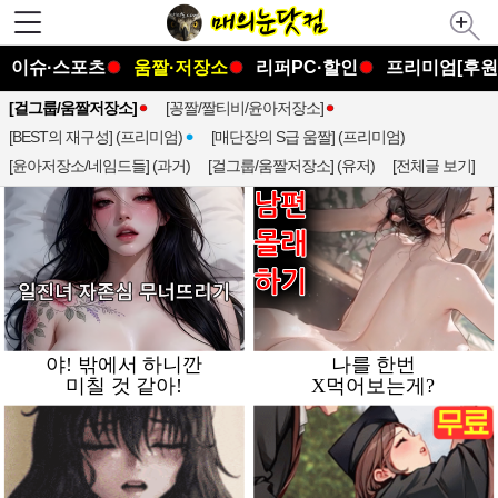
이슈·스포츠
움짤·저장소
리퍼PC·할인
프리미엄[후원
[걸그룹/움짤저장소]
[꽁짤/짤티비/윤아저장소]
[BEST의 재구성] (프리미엄)
[매단장의 S급 움짤] (프리미엄)
[윤아저장소/네임드들] (과거)
[걸그룹/움짤저장소] (유저)
[전체글 보기]