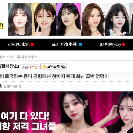
리퍼PC·할인
프리미엄[후원]
BJ·방송(+19)
장소
> [걸그룹/움짤저장소]
움짤저장소]
댓글:
3
적립
벳] 출국하는 웬디 공항패션 청바지 뒤태 화난 골반 엉덩이
열일하는매