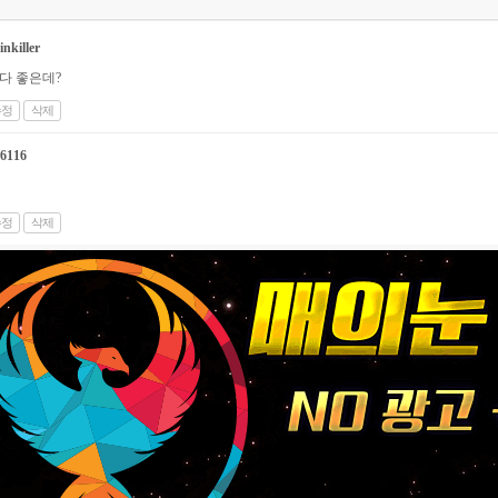
nkiller
다 좋은데?
수정
삭제
6116
수정
삭제