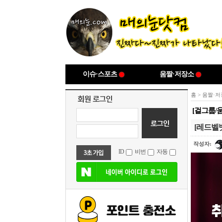
이슈·스포츠
움짤·저장소
홈
>
움짤·저
[걸그룹/
[레드벨
작성자:
ID
비번
자동