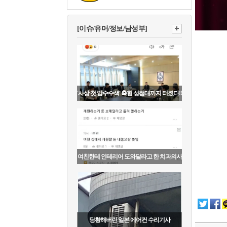
[이슈/유머/정보/남성부]
'사상 첫 압수수색' 축협 성접대까지 터졌다!!
여친한테 인테리어 도와달라고 한 치과의사
당황해버린 일본 에어컨 수리기사