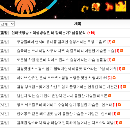
제목
[움짤] 인터넷방송 + 엑셀방송은 왜 잘되는가? 심층분석
(+19)
[움짤]
쿠팡플레이 맨시티 유니폼 김채연 출렁거리는 무빙 모음 #2
[8]
[움짤]
출국하는 르세라핌 사쿠라 자켓 속 줄무늬티 아찔한 가슴골 노출
[4]
[움짤]
토튼햄 핫걸 권은비 화이트 원피스 출렁거리는 가슴 볼륨감
[4]
[움짤]
검정핫팬츠 + 검스 입고 헐떡대면서 마음껏 찍으라는 19살 아이유
[1]
[움짤]
아이브 안유진 은색 코르셋 + 검정 스팽글 핫팬츠 엉벅지 #4
[2]
[움짤]
검정 탱크탑 + 찢어진 핫팬츠 입고 꿀렁거리는 안유진 복근 내전근
[1]
[움짤]
챌린지 찍는 슬기 웬디 은갈치 끈나시 몽글한 가슴골 페로몬
[사진]
핑크 세로줄무늬 하이레그 수영복 슬기 몽실한 가슴골 - 인스타
[1]
[사진]
인어공주 같은 레드벨벳 슬기 몽글한 가슴골 + 기립근 - 인스타
[1]
[움짤]
김채원 맘스터치 먹방 하얗고 찐득하게 늘어나는 치즈스틱 먹방
[1]