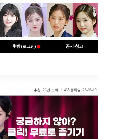
후방 (로그인)
공지·창고
23건
11485
26-06-10
추천:
조회:
등록일: