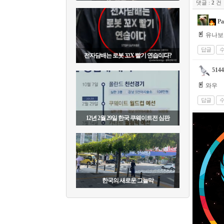
댓글 :
2
건
Pai
유나보
답글
전자담배는 로봇 꼬X 빨기 연습이다?
5144
와우
답글
12년 2월 29일 한국 쿠웨이트전 심판
한국의 새로운 그늘막