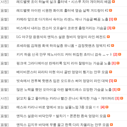
[사진]
레드벨벳 조이 하늘색 실크 홀터넥 + 시스루 치마 개미허리 배꼽
[움짤]
레드벨벳 아이린 시원한 화이트 홀터넥 옆슴 살짝 겨드랑이 #2
[움짤]
카메라 앞으로 다가와서 숙이는 리센느 제나 가슴골 빼꼼 노출
[1]
[움짤]
버스에서 내리는 전소미 오프숄더 코르셋 출렁거리는 가슴골
[3]
[움짤]
LG 야구장 응원석의 엔믹스 설윤 청바지 엉덩이 라인 레전드
[움짤]
르세라핌 김채원 회색 하의실종 유니폼 + 검정핫팬츠 엉벅지 #2
[움짤]
키키 하음 신곡 안무 제노사이드 커터 뒤집힌 초미니 검속 ㅗㅜㅑ
[2]
[움짤]
핑크색 그라디에이션 란제리룩 있지 리아 찰랑이는 가슴골 노출
[1]
[움짤]
베이비몬스터 파리타 아현 아사 골반 엉덩이 튕기는 안무 모음
[움짤]
빗속에서 전투복 핫팬츠 입은 오드유스 써머 엉덩이 라인 대박
[5]
[움짤]
많은 노력을 했던 오마이걸 아린 블랙드레스 요망한 가슴골 노출
[1]
[사진]
닭꼬치 들고 좋아하는 카리나 빨간 끈나시 묵직한 가슴 + 개미허리
[1]
[움짤]
에스파 카리나 바로 옆에서 보는 실물느낌 3종 모음 ㄷㄷ
[4]
[움짤]
엔믹스 설윤아 바닥안무 + 발차기 + 쫀쫀한 흰속 엉덩이 모음
[움짤]
엔믹스 김지우 바닥에 무릎 꿇고 한쪽 다리 차올리는 안무 모음